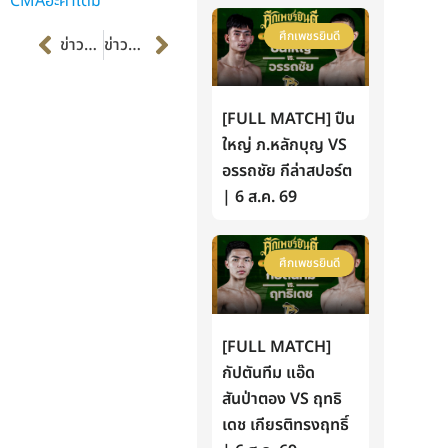
CMAอะคาเดมี่
Prev
Next
ศึกเพชรยินดี
ข่าวก่อนหน้า
ข่าวต่อไป
[FULL MATCH] ปืน
ใหญ่ ภ.หลักบุญ VS
อรรถชัย กีล่าสปอร์ต
| 6 ส.ค. 69
ศึกเพชรยินดี
[FULL MATCH]
กัปตันทีม แอ๊ด
สันป่าตอง VS ฤทธิ
เดช เกียรติทรงฤทธิ์