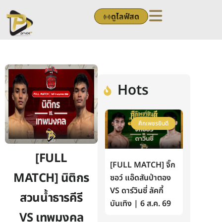
Skip
ดูไลฟ์สด
to
content
Hots
ศึกเพชรยินดี
[FULL
[FULL MATCH] จิ๊ก
MATCH] นิติกร
ซอว์ แอ๊ดสันป่าตอง
VS ดาร์วินซี่ ลัคกี้
สวนน้ำธารคีรี
บันเทิง | 6 ส.ค. 69
VS เทพมงคล