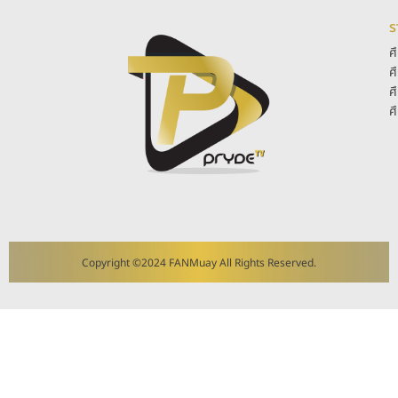
ร
ศ
ศ
ศ
ศ
Copyright ©2024 FANMuay All Rights Reserved.