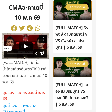
CMAอะคาเดมี่
ศึกเพชรยินดี
|10 พ.ค 69
[FULL MATCH] ธีร
พงษ์ ดาบทิตบางรัก
VS ทัพหน้า ส.เปรม
บุตร | 6 ส.ค. 69
[FULL MATCH] ศึกท่อ
ศึกเพชรยินดี
น้ำไทยเกียรติเพชรTKO เวที
มวยราชดำเนิน | อาทิตย์ 10
พ.ค 69
[FULL MATCH] วูฅ
อง ส.เปรมบุตร VS
มุมแดง : นิติกร สวนน้ำธาร
ยอดอีที ปตท.ทองทวี
คีรี
| 6 ส.ค. 69
มุมน้ำเงิน : เทพมงคล