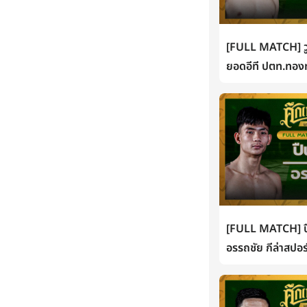
[FULL MATCH] วู
ยอดอีที ปตท.ทองท
[FULL MATCH] ปื
อรรถชัย กีล่าสปอร