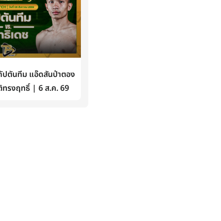
ปตันทีม แอ๊ดสันป่าตอง
ิทรงฤทธิ์ | 6 ส.ค. 69