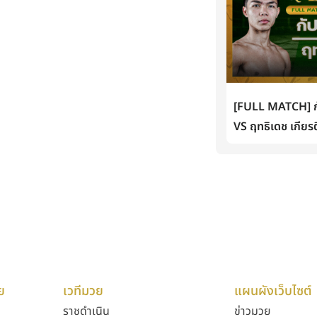
[FULL MATCH] กั
VS ฤทธิเดช เกียรต
ย
เวทีมวย
แผนผังเว็บไซต์
ราชดำเนิน
ข่าวมวย