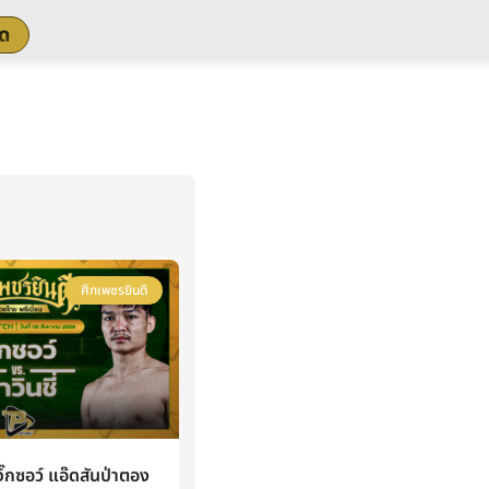
สด
ศึกเพชรยินดี
กซอว์ แอ๊ดสันป่าตอง