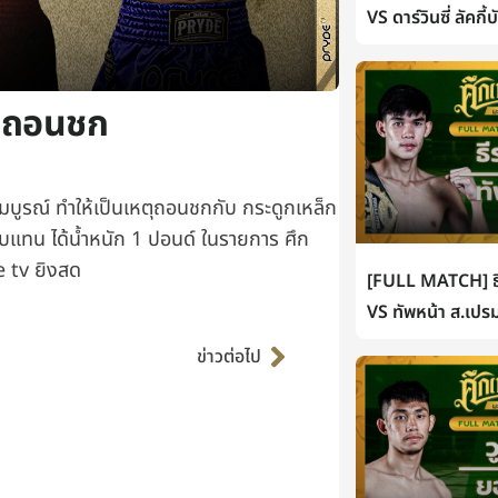
VS ดาร์วินซี่ ลัคกี
์ ถอนชก
มบูรณ์ ทำให้เป็นเหตุถอนชกกับ กระดูกเหล็ก
ียบแทน ได้น้ำหนัก 1 ปอนด์ ในรายการ ศึก
de tv ยิงสด
[FULL MATCH] ธี
Next
VS ทัพหน้า ส.เปรม
ข่าวต่อไป