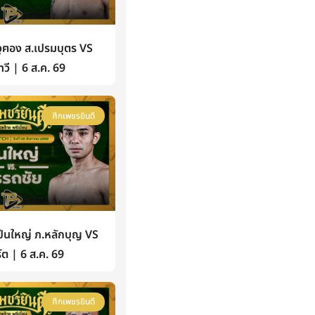
ฅอง ส.เปรมบุตร VS
วี | 6 ส.ค. 69
ศึกเพชรยินดี
นใหญ่ ภ.หลักบุญ VS
์ต | 6 ส.ค. 69
ศึกเพชรยินดี