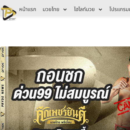
Skip
หน้าแรก
มวยไทย
ไฮไลท์มวย
โปรแกรม
to
content