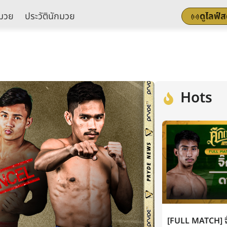
มวย
ประวัตินักมวย
ดูไลฟ์
Hots
[FULL MATCH] จิ๊