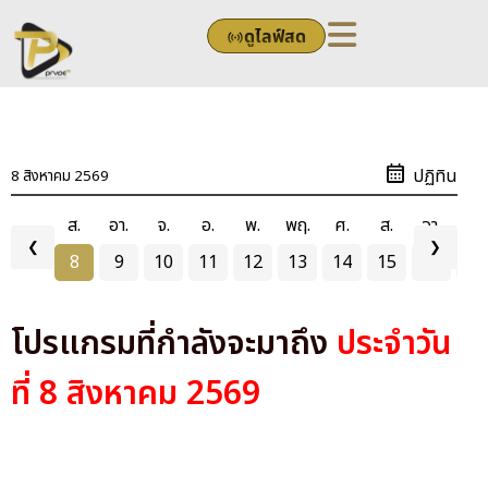
Skip
ดูไลฟ์สด
to
content