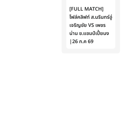
[FULL MATCH]
โฟล์คลิฟท์ ส.นรินทร์อู่
เจริญชัย VS เพชร
น่าน ช.แชมป์เปี้ยนง
|26 ก.ค 69