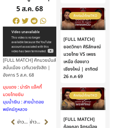
5 ส.ค. 68
ศึกท่อน้ำไทยTKO
[FULL MATCH]
ยอดวิทยา ศิริลักษณ์
มวยไทย VS เพชร
[FULL MATCH] ศึกมวยมันส์
เหนือ ต๋องขาว
สนั่นเมือง เวทีมวยรังสิต |
เชียงใหม่ | อาทิตย์
อังคาร 5 ส.ค. 68
26 ก.ค 69
มุมแดง : น่ารัก แจ๊คกี้
มวยไทยยิม
ศึกท่อน้ำไทยTKO
มุมน้ำเงิน : สายน้ำดอย
พยัคฆ์ภูหลวง
Prev
Next
[FULL MATCH]
ข่าวก่อนหน้า
ข่าวต่อไป
ก้องกุลา จิตรเมือง