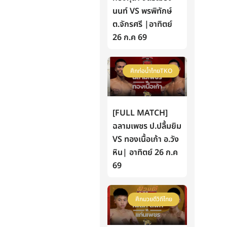
นนท์ VS พรพิทักษ์
ต.จักรศรี |อาทิตย์
26 ก.ค 69
ศึกท่อน้ำไทยTKO
[FULL MATCH]
ฉลามเพชร ป.ปลื้มยิม
VS ทองเนื้อเก้า อ.วัง
หิน| อาทิตย์ 26 ก.ค
69
ศึกมวยดีวิถีไทย