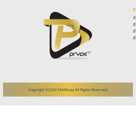
ร
ศ
ศ
ศ
ศ
Copyright ©2024 FANMuay All Rights Reserved.