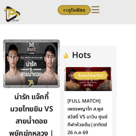
Skip
ดูไลฟ์สด
to
content
Hots
ศึกท่อน้ำไทยTKO
น่ารัก แจ๊คกี้
[FULL MATCH]
มวยไทยยิม VS
เพชรพญาไท ส.พูล
สวัสดิ์ VS มาวิน ศูนย์
สายน้ำดอย
กีฬาห้วยต้ม|อาทิตย์
พยัคฆ์ภูหลวง |
26 ก.ค 69