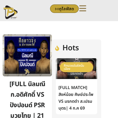
Skip
ดูไลฟ์สด
to
content
Hots
ศึกมวยมันส์สนั่น
เมือง
[FULL นิลมณี
[FULL MATCH]
ก.อดิศักดิ์ VS
สิงห์น้อย ศิษย์ประไพ
VS มรกตดำ ส.เปรม
ปังปอนด์ PSR
บุตร| 4 ก.ค 69
มวยไทย | 21