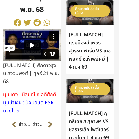
พ.ย. 68
ศึกมวยมันส์สนั่น
เมือง
[FULL MATCH]
แรมบ๊องส์ เพชร
สุวรรณฟาร์ม VS เดช
พยัคฆ์ ช.ห้าพยัคฆ์ |
[FULL MATCH] ศึกดาวรุ่ง
4 ก.ค 69
น.สงวนพงศ์ | ศุกร์ 21 พ.ย.
68
ศึกมวยมันส์สนั่น
เมือง
มุมแดง : นิลมณี ก.อดิศักดิ์
มุมน้ำเงิน : ปังปอนด์ PSR
มวยไทย
[FULL MATCH] ฤ
Prev
Next
ทธิเดช ส.สุภาพร VS
ข่าวก่อนหน้า
ข่าวต่อไป
ชลธารเล็ก ไฟต์เตอร์
มวยไทย | 4 ก.ค 69