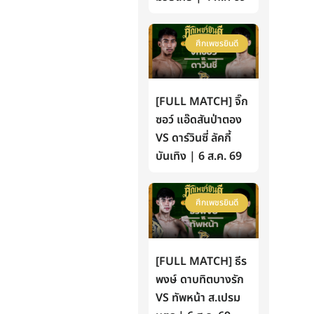
ศึกเพชรยินดี
[FULL MATCH] จิ๊ก
ซอว์ แอ๊ดสันป่าตอง
VS ดาร์วินซี่ ลัคกี้
บันเทิง | 6 ส.ค. 69
ศึกเพชรยินดี
[FULL MATCH] ธีร
พงษ์ ดาบทิตบางรัก
VS ทัพหน้า ส.เปรม