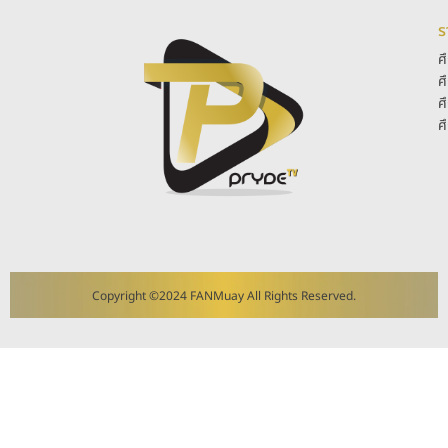
ร
ศ
ศ
ศ
ศ
Copyright ©2024 FANMuay All Rights Reserved.