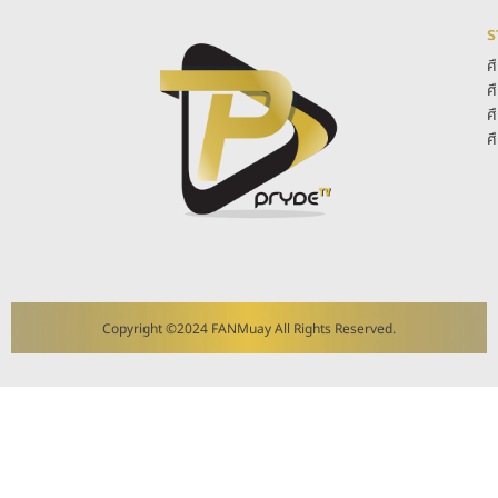
ร
ศ
ศ
ศ
ศ
Copyright ©2024 FANMuay All Rights Reserved.