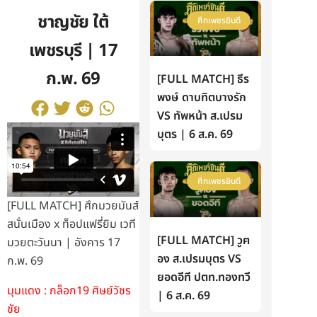
ชาญชัย ใต้
ศึกเพชรยินดี
เพชรบุรี | 17
ก.พ. 69
[FULL MATCH] ธีร
พงษ์ ดาบทิตบางรัก
VS ทัพหน้า ส.เปรม
บุตร | 6 ส.ค. 69
ศึกเพชรยินดี
[FULL MATCH] ศึกมวยมันส์
สนั่นเมือง x ท็อปแฟรี่ยิม เวที
[FULL MATCH] วูฅ
มวยตะวันนา | อังคาร 17
อง ส.เปรมบุตร VS
ก.พ. 69
ยอดอีที ปตท.ทองทวี
มุมแดง : กล็อก19 ศิษย์วัชร
| 6 ส.ค. 69
ชัย