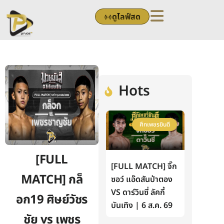
Skip
ดูไลฟ์สด
to
content
Hots
ศึกเพชรยินดี
[FULL
[FULL MATCH] จิ๊ก
MATCH] กล็
ซอว์ แอ๊ดสันป่าตอง
VS ดาร์วินซี่ ลัคกี้
อก19 ศิษย์วัชร
บันเทิง | 6 ส.ค. 69
ชัย vs เพชร