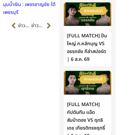
มุมน้ำเงิน : เพชรชาญชัย ใต้
ศึกเพชรยินดี
เพชรบุรี
Prev
Next
ข่าวก่อนหน้า
ข่าวต่อไป
[FULL MATCH] ปืน
ใหญ่ ภ.หลักบุญ VS
อรรถชัย กีล่าสปอร์ต
| 6 ส.ค. 69
ศึกเพชรยินดี
[FULL MATCH]
กัปตันทีม แอ๊ด
สันป่าตอง VS ฤทธิ
เดช เกียรติทรงฤทธิ์