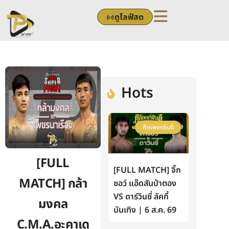
Skip
ดูไลฟ์สด
to
content
Hots
ศึกเพชรยินดี
[FULL
[FULL MATCH] จิ๊ก
MATCH] กล้า
ซอว์ แอ๊ดสันป่าตอง
VS ดาร์วินซี่ ลัคกี้
มงคล
บันเทิง | 6 ส.ค. 69
C.M.A.อะคาเด