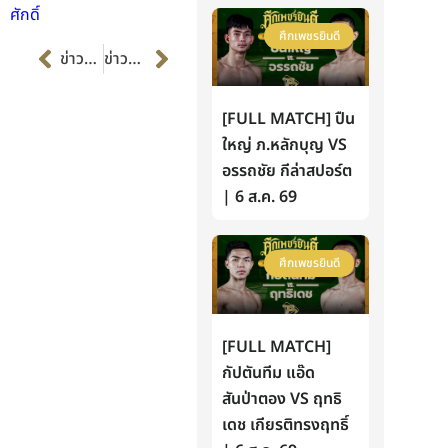
ศักดิ์
ศึกเพชรยินดี
Prev
Next
ข่าวก่อนหน้า
ข่าวต่อไป
[FULL MATCH] ปืน
ใหญ่ ภ.หลักบุญ VS
อรรถชัย กีล่าสปอร์ต
| 6 ส.ค. 69
ศึกเพชรยินดี
[FULL MATCH]
กัปตันทีม แอ๊ด
สันป่าตอง VS ฤทธิ
เดช เกียรติทรงฤทธิ์