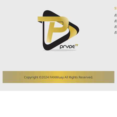
ร
ศ
ศ
ศ
ศ
Copyright ©2024 FANMuay All Rights Reserved.