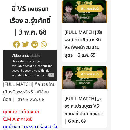
มี่ VS เพชรนา
ศึกเพชรยินดี
เรือง ส.รุ่งศักดิ์
| 3 พ.ค. 68
[FULL MATCH] ธีร
พงษ์ ดาบทิตบางรัก
VS ทัพหน้า ส.เปรม
บุตร | 6 ส.ค. 69
ศึกเพชรยินดี
[FULL MATCH] ศึกมวยไทย
เกียรติเพชรSKS เวทีอ้อม
[FULL MATCH] วูฅ
น้อย | เสาร์ 3 พ.ค. 68
อง ส.เปรมบุตร VS
มุมแดง : กล้ามงคล
ยอดอีที ปตท.ทองทวี
C.M.A.อะคาเดมี่
| 6 ส.ค. 69
มุมน้ำเงิน : เพชรนาเรือง ส.รุ่ง