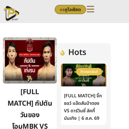
Skip
ดูไลฟ์สด
to
content
Hots
ศึกเพชรยินดี
[FULL
[FULL MATCH] จิ๊ก
MATCH] กัปตัน
ซอว์ แอ๊ดสันป่าตอง
VS ดาร์วินซี่ ลัคกี้
วันของ
บันเทิง | 6 ส.ค. 69
โอมMBK VS