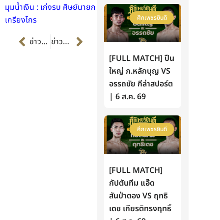
มุมน้ำเงิน : เก่งรบ ศิษย์นายก
ศึกเพชรยินดี
เกรียงไกร
Prev
Next
ข่าวก่อนหน้า
ข่าวต่อไป
[FULL MATCH] ปืน
ใหญ่ ภ.หลักบุญ VS
อรรถชัย กีล่าสปอร์ต
| 6 ส.ค. 69
ศึกเพชรยินดี
[FULL MATCH]
กัปตันทีม แอ๊ด
สันป่าตอง VS ฤทธิ
เดช เกียรติทรงฤทธิ์