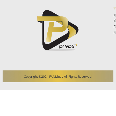
ร
ศ
ศ
ศ
ศ
Copyright ©2024 FANMuay All Rights Reserved.