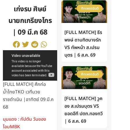
เก่งรบ ศิษย์
ศึกเพชรยินดี
นายกเกรียงไกร
| 09 มี.ค 68
[FULL MATCH] ธีร
พงษ์ ดาบทิตบางรัก
VS ทัพหน้า ส.เปรม
บุตร | 6 ส.ค. 69
ศึกเพชรยินดี
[FULL MATCH] ศึกท่อ
น้ำไทยTKO เวทีมวย
[FULL MATCH] วูฅ
ราชดำเนิน |อาทิตย์ 09 มี.ค
อง ส.เปรมบุตร VS
68
ยอดอีที ปตท.ทองทวี
มุมแดง : กัปตัน วันของ
| 6 ส.ค. 69
โอมMBK