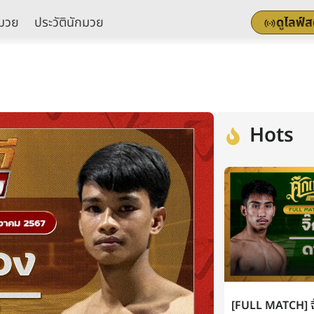
มวย
ประวัตินักมวย
ดูไลฟ์
Hots
[FULL MATCH] จิ๊