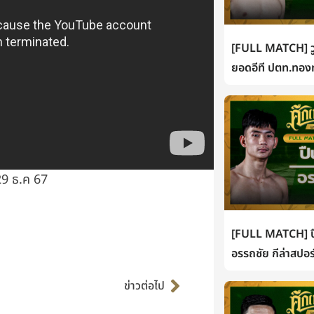
[FULL MATCH] วู
ยอดอีที ปตท.ทองท
29 ธ.ค 67
[FULL MATCH] ปื
อรรถชัย กีล่าสปอร
Next
ข่าวต่อไป