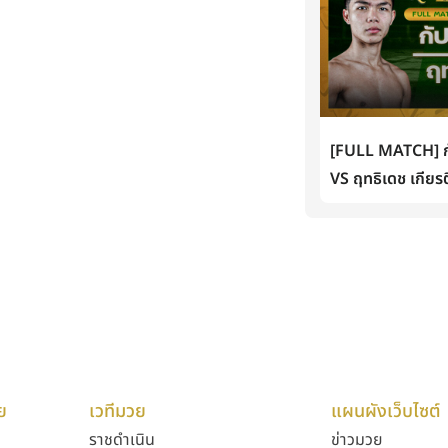
[FULL MATCH] กั
VS ฤทธิเดช เกียรต
ย
เวทีมวย
แผนผังเว็บไซต์
ราชดำเนิน
ข่าวมวย