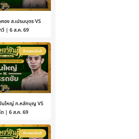
ฅอง ส.เปรมบุตร VS
วี | 6 ส.ค. 69
ศึกเพชรยินดี
นใหญ่ ภ.หลักบุญ VS
์ต | 6 ส.ค. 69
ศึกเพชรยินดี