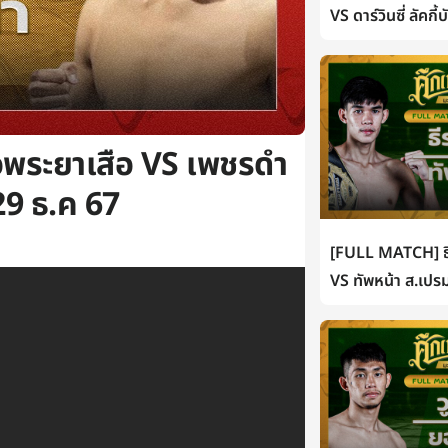
VS ดาร์วินซี่ ลัคกี
พระยาเสือ VS เพชรดำ
29 ธ.ค 67
[FULL MATCH] ธี
VS ทัพหน้า ส.เปรม