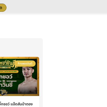
สด
ศึกเพชรยินดี
กซอว์ แอ๊ดสันป่าตอง