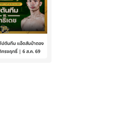
ปตันทีม แอ๊ดสันป่าตอง
ิทรงฤทธิ์ | 6 ส.ค. 69