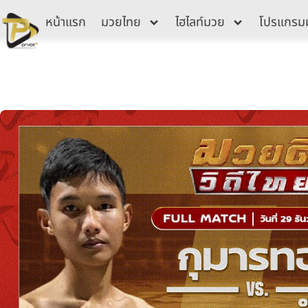
Skip
หน้าแรก
มวยไทย
ไฮไลท์มวย
โปรแกรม
to
content