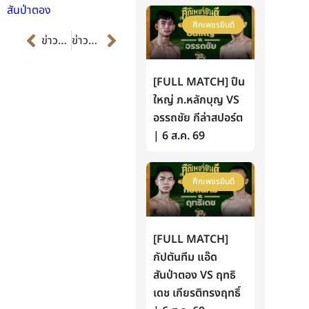
สันป่าตอง
ศึกเพชรยินดี
Prev
Next
ข่าวก่อนหน้า
ข่าวต่อไป
[FULL MATCH] ปืน
ใหญ่ ภ.หลักบุญ VS
อรรถชัย กีล่าสปอร์ต
| 6 ส.ค. 69
ศึกเพชรยินดี
[FULL MATCH]
กัปตันทีม แอ๊ด
สันป่าตอง VS ฤทธิ
เดช เกียรติทรงฤทธิ์