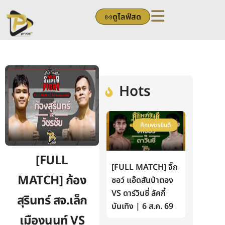
Skip
ดูไลฟ์สด
to
content
Hots
ศึกเพชรยินดี
[FULL
[FULL MATCH] จิ๊ก
MATCH] ก้อง
ซอว์ แอ๊ดสันป่าตอง
VS ดาร์วินซี่ ลัคกี้
สุรินทร์ สจ.เล็ก
บันเทิง | 6 ส.ค. 69
เมืองนนท์ VS