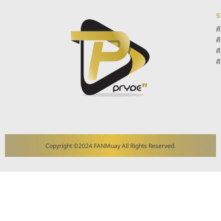
ร
ศ
ศ
ศ
ศ
Copyright ©2024 FANMuay All Rights Reserved.