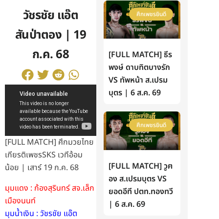
วัชรชัย แอ๊ต
ศึกเพชรยินดี
สันป่าตอง | 19
ก.ค. 68
[FULL MATCH] ธีร
พงษ์ ดาบทิตบางรัก
VS ทัพหน้า ส.เปรม
บุตร | 6 ส.ค. 69
ศึกเพชรยินดี
[FULL MATCH] ศึกมวยไทย
เกียรติเพชรSKS เวทีอ้อม
[FULL MATCH] วูฅ
น้อย | เสาร์ 19 ก.ค. 68
อง ส.เปรมบุตร VS
มุมแดง : ก้องสุรินทร์ สจ.เล็ก
ยอดอีที ปตท.ทองทวี
เมืองนนท์
| 6 ส.ค. 69
มุมน้ำเงิน : วัชรชัย แอ๊ต