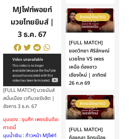
MJไฟท์พอยท์
ศึกท่อน้ำไทยTKO
มวยไทยยิมส์ |
3 ธ.ค. 67
[FULL MATCH]
ยอดวิทยา ศิริลักษณ์
มวยไทย VS เพชร
เหนือ ต๋องขาว
เชียงใหม่ | อาทิตย์
26 ก.ค 69
[FULL MATCH] มวยมันส์
สนั่นเมือง เวทีมวยรังสิต |
ศึกท่อน้ำไทยTKO
อังคาร 3 ธ.ค. 67
มุมแดง : ขุนศึก เพชรยินดีอะ
คาเดมี่
[FULL MATCH]
มุมน้ำเงิน : ก้าวหน้า MJไฟท์
ก้องกุลา จิตรเมือง