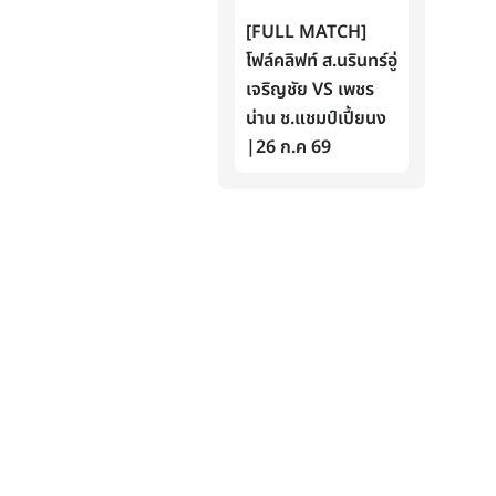
[FULL MATCH]
โฟล์คลิฟท์ ส.นรินทร์อู่
เจริญชัย VS เพชร
น่าน ช.แชมป์เปี้ยนง
|26 ก.ค 69