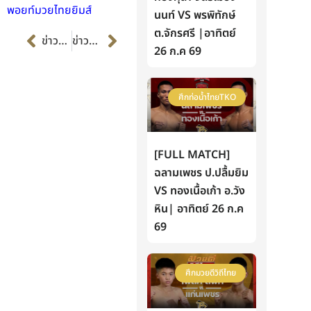
พอยท์มวยไทยยิมส์
นนท์ VS พรพิทักษ์
Prev
Next
ต.จักรศรี |อาทิตย์
ข่าวก่อนหน้า
ข่าวต่อไป
26 ก.ค 69
ศึกท่อน้ำไทยTKO
[FULL MATCH]
ฉลามเพชร ป.ปลื้มยิม
VS ทองเนื้อเก้า อ.วัง
หิน| อาทิตย์ 26 ก.ค
69
ศึกมวยดีวิถีไทย