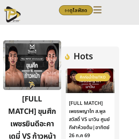
Skip
ดูไลฟ์สด
to
content
Hots
ศึกท่อน้ำไทยTKO
[FULL
[FULL MATCH]
MATCH] ขุนศึก
เพชรพญาไท ส.พูล
สวัสดิ์ VS มาวิน ศูนย์
เพชรยินดีอะคา
กีฬาห้วยต้ม|อาทิตย์
เดมี่ VS ก้าวหน้า
26 ก.ค 69