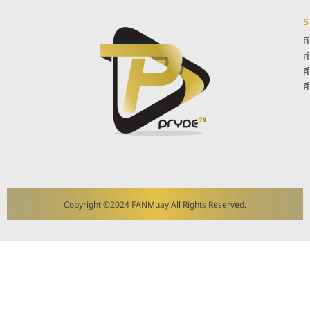
ร
ศ
ศ
ศ
ศ
Copyright ©2024 FANMuay All Rights Reserved.