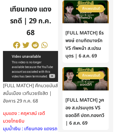
เทียนทอง แดง
ศึกเพชรยินดี
รถดี | 29 ก.ค.
68
[FULL MATCH] ธีร
พงษ์ ดาบทิตบางรัก
VS ทัพหน้า ส.เปรม
บุตร | 6 ส.ค. 69
ศึกเพชรยินดี
[FULL MATCH] ศึกมวยมันส์
สนั่นเมือง เวทีมวยรังสิต |
[FULL MATCH] วูฅ
อังคาร 29 ก.ค. 68
อง ส.เปรมบุตร VS
มุมแดง : คฤหาสน์ เจดี
ยอดอีที ปตท.ทองทวี
มวยไทยยิม
| 6 ส.ค. 69
มุมน้ำเงิน : เทียนทอง แดงรถ