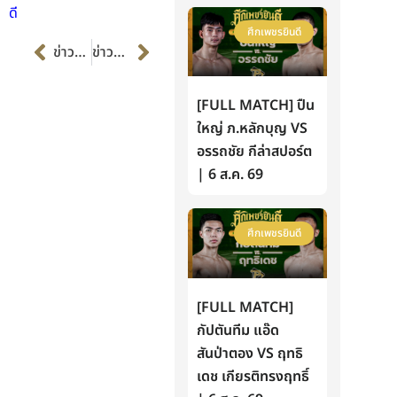
ดี
ศึกเพชรยินดี
Prev
Next
ข่าวก่อนหน้า
ข่าวต่อไป
[FULL MATCH] ปืน
ใหญ่ ภ.หลักบุญ VS
อรรถชัย กีล่าสปอร์ต
| 6 ส.ค. 69
ศึกเพชรยินดี
[FULL MATCH]
กัปตันทีม แอ๊ด
สันป่าตอง VS ฤทธิ
เดช เกียรติทรงฤทธิ์