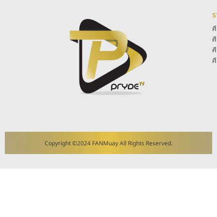
ร
ศ
ศ
ศ
ศ
Copyright ©2024 FANMuay All Rights Reserved.