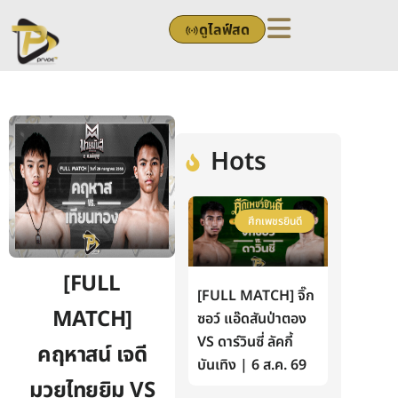
Skip
ดูไลฟ์สด
to
content
Hots
ศึกเพชรยินดี
[FULL
[FULL MATCH] จิ๊ก
MATCH]
ซอว์ แอ๊ดสันป่าตอง
VS ดาร์วินซี่ ลัคกี้
คฤหาสน์ เจดี
บันเทิง | 6 ส.ค. 69
มวยไทยยิม VS