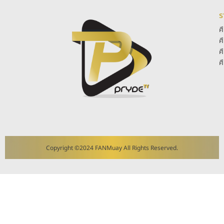
ร
ศ
ศ
ศ
ศ
Copyright ©2024 FANMuay All Rights Reserved.