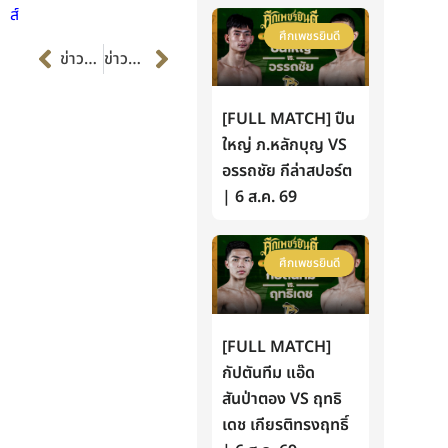
ส์
ศึกเพชรยินดี
Prev
Next
ข่าวก่อนหน้า
ข่าวต่อไป
[FULL MATCH] ปืน
ใหญ่ ภ.หลักบุญ VS
อรรถชัย กีล่าสปอร์ต
| 6 ส.ค. 69
ศึกเพชรยินดี
[FULL MATCH]
กัปตันทีม แอ๊ด
สันป่าตอง VS ฤทธิ
เดช เกียรติทรงฤทธิ์