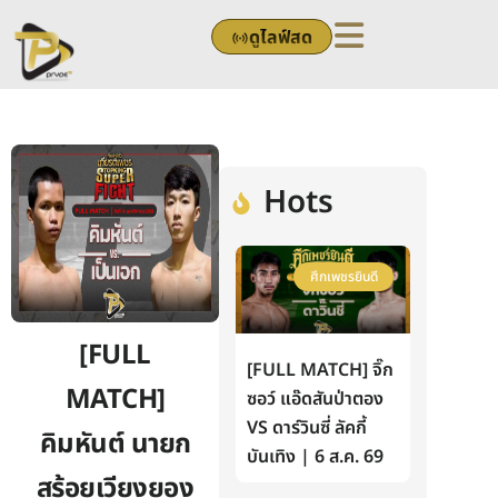
Skip
ดูไลฟ์สด
to
content
Hots
ศึกเพชรยินดี
[FULL
[FULL MATCH] จิ๊ก
MATCH]
ซอว์ แอ๊ดสันป่าตอง
VS ดาร์วินซี่ ลัคกี้
คิมหันต์ นายก
บันเทิง | 6 ส.ค. 69
สร้อยเวียงยอง