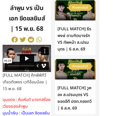
ลำพูน vs เป็น
ศึกเพชรยินดี
เอก ชิดชลยิมส์
| 15 พ.ย. 68
[FULL MATCH] ธีร
พงษ์ ดาบทิตบางรัก
VS ทัพหน้า ส.เปรม
บุตร | 6 ส.ค. 69
ศึกเพชรยินดี
[FULL MATCH] ศึกพีพีทีวี
เกียรติเพชร เวทีอ้อมน้อย |
[FULL MATCH] วูฅ
15 พ.ย. 68
อง ส.เปรมบุตร VS
มุมแดง : คิมหันต์ นายกสร้อย
ยอดอีที ปตท.ทองทวี
เวียงยองลำพูน
| 6 ส.ค. 69
มุมน้ำเงิน : เป็นเอก ชิดชลยิม