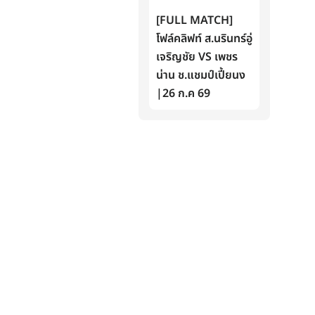
[FULL MATCH]
โฟล์คลิฟท์ ส.นรินทร์อู่
เจริญชัย VS เพชร
น่าน ช.แชมป์เปี้ยนง
|26 ก.ค 69