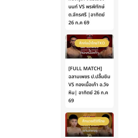
นนท์ VS พรพิทักษ์
ต.จักรศรี |อาทิตย์
26 ก.ค 69
ศึกท่อน้ำไทยTKO
[FULL MATCH]
ฉลามเพชร ป.ปลื้มยิม
VS ทองเนื้อเก้า อ.วัง
หิน| อาทิตย์ 26 ก.ค
69
ศึกมวยดีวิถีไทย