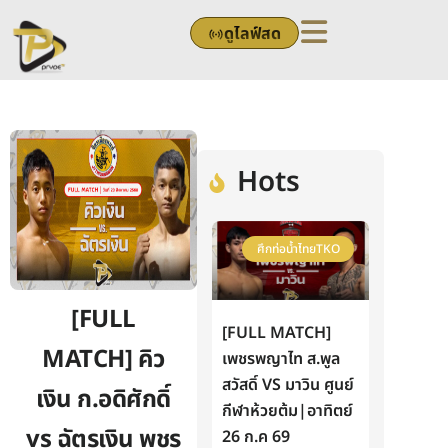
Skip
ดูไลฟ์สด
to
content
Hots
ศึกท่อน้ำไทยTKO
[FULL
[FULL MATCH]
MATCH] คิว
เพชรพญาไท ส.พูล
สวัสดิ์ VS มาวิน ศูนย์
เงิน ก.อดิศักดิ์
กีฬาห้วยต้ม|อาทิตย์
vs ฉัตรเงิน พชร
26 ก.ค 69