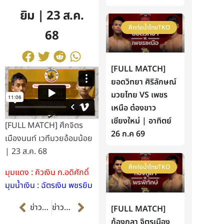
ยิม | 23 ส.ค.
ศึกท่อน้ำไทยTKO
68
[FULL MATCH]
ยอดวิทยา ศิริลักษณ์
มวยไทย VS เพชร
เหนือ ต๋องขาว
เชียงใหม่ | อาทิตย์
[FULL MATCH] ศึกจิตร
26 ก.ค 69
เมืองนนท์ เวทีมวยอ้อมน้อย
| 23 ส.ค. 68
ศึกท่อน้ำไทยTKO
มุมแดง : คิวเงิน ก.อดิศักดิ์
มุมน้ำเงิน : ฉัตรเงิน พชรยิม
Prev
Next
ข่าวก่อนหน้า
ข่าวต่อไป
[FULL MATCH]
ก้องกุลา จิตรเมือง