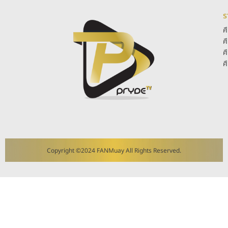
ร
ศ
ศ
ศ
ศ
Copyright ©2024 FANMuay All Rights Reserved.