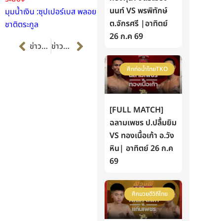
นนท์ VS พรพิทักษ์
มุมน้ำเงิน :ซุปเปอร์เบส พลอย
ต.จักรศรี |อาทิตย์
ชาติตระกูล
26 ก.ค 69
Prev
Next
ข่าวก่อนหน้า
ข่าวต่อไป
ศึกท่อน้ำไทยTKO
[FULL MATCH]
ฉลามเพชร ป.ปลื้มยิม
VS ทองเนื้อเก้า อ.วัง
หิน| อาทิตย์ 26 ก.ค
69
ศึกมวยดีวิถีไทย