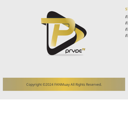
ร
ศ
ศ
ศ
ศ
Copyright ©2024 FANMuay All Rights Reserved.