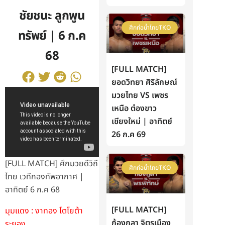
ชัยชนะ ลูกพูน
ศึกท่อน้ำไทยTKO
ทรัพย์ | 6 ก.ค
68
[FULL MATCH]
ยอดวิทยา ศิริลักษณ์
มวยไทย VS เพชร
เหนือ ต๋องขาว
เชียงใหม่ | อาทิตย์
26 ก.ค 69
[FULL MATCH] ศึกมวยดีวิถี
ศึกท่อน้ำไทยTKO
ไทย เวทีกองทัพอากาศ |
อาทิตย์ 6 ก.ค 68
[FULL MATCH]
มุมแดง : งาทอง โตโยต้า
ก้องกุลา จิตรเมือง
ระยอง