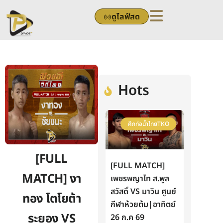
Skip
ดูไลฟ์สด
to
content
Hots
ศึกท่อน้ำไทยTKO
[FULL
[FULL MATCH]
MATCH] งา
เพชรพญาไท ส.พูล
สวัสดิ์ VS มาวิน ศูนย์
ทอง โตโยต้า
กีฬาห้วยต้ม|อาทิตย์
ระยอง VS
26 ก.ค 69