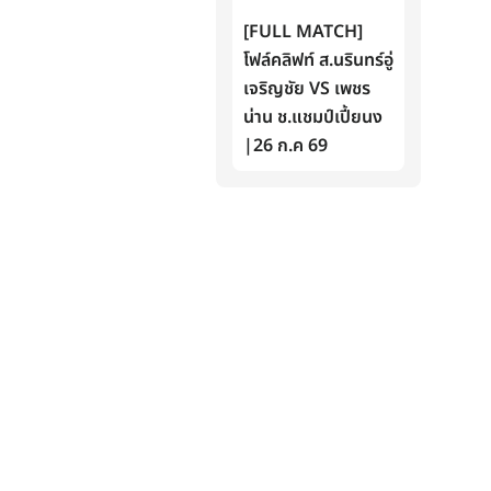
[FULL MATCH]
โฟล์คลิฟท์ ส.นรินทร์อู่
เจริญชัย VS เพชร
น่าน ช.แชมป์เปี้ยนง
|26 ก.ค 69