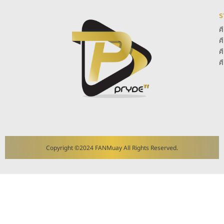
ร
ศ
ศ
ศ
ศ
Copyright ©2024 FANMuay All Rights Reserved.