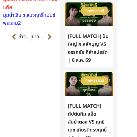
แพ็ค
ศึกเพชรยินดี
มุมน้ำเงิน :แสนวฤทธิ์ เบนซ์
พระราม2
Prev
Next
[FULL MATCH] ปืน
ข่าวก่อนหน้า
ข่าวต่อไป
ใหญ่ ภ.หลักบุญ VS
อรรถชัย กีล่าสปอร์ต
| 6 ส.ค. 69
ศึกเพชรยินดี
[FULL MATCH]
กัปตันทีม แอ๊ด
สันป่าตอง VS ฤทธิ
เดช เกียรติทรงฤทธิ์