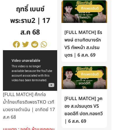
ฤทธิ์ เบนซ์
ศึกเพชรยินดี
พระราม2 | 17
ส.ค 68
[FULL MATCH] ธีร
พงษ์ ดาบทิตบางรัก
VS ทัพหน้า ส.เปรม
บุตร | 6 ส.ค. 69
ศึกเพชรยินดี
[FULL MATCH] ศึกท่อ
[FULL MATCH] วูฅ
น้ำไทยเกียรติเพชรTKO เวที
อง ส.เปรมบุตร VS
มวยราชดำเนิน | อาทิตย์ 17
ยอดอีที ปตท.ทองทวี
ส.ค 68
| 6 ส.ค. 69
มุมแดง : จอร์จ ผ้าเบรกคอม