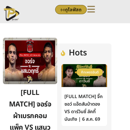
Skip
ดูไลฟ์สด
to
content
Hots
ศึกเพชรยินดี
[FULL
[FULL MATCH] จิ๊ก
MATCH] จอร์จ
ซอว์ แอ๊ดสันป่าตอง
VS ดาร์วินซี่ ลัคกี้
ผ้าเบรกคอม
บันเทิง | 6 ส.ค. 69
แพ็ค VS แสนว