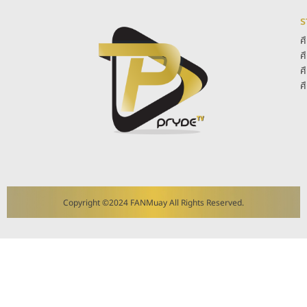
ร
ศ
ศ
ศ
ศ
Copyright ©2024 FANMuay All Rights Reserved.