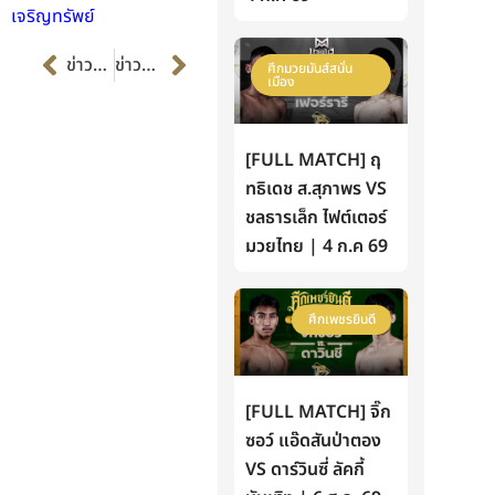
เจริญทรัพย์
Prev
Next
ข่าวก่อนหน้า
ข่าวต่อไป
ศึกมวยมันส์สนั่น
เมือง
[FULL MATCH] ฤ
ทธิเดช ส.สุภาพร VS
ชลธารเล็ก ไฟต์เตอร์
มวยไทย | 4 ก.ค 69
ศึกเพชรยินดี
[FULL MATCH] จิ๊ก
ซอว์ แอ๊ดสันป่าตอง
VS ดาร์วินซี่ ลัคกี้