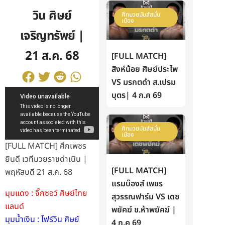
วิน ศิษย์
ศึกมวยมันส์สนั่น
เมือง
เจริญทรัพย์ |
21 ส.ค. 68
[FULL MATCH]
สิงห์น้อย ศิษย์ประไพ
VS มรกตดำ ส.เปรม
บุตร| 4 ก.ค 69
ศึกมวยมันส์สนั่น
เมือง
[FULL MATCH] ศึกเพชร
ยินดี เวทีมวยราชดำเนิน |
[FULL MATCH]
พฤหัสบดี 21 ส.ค. 68
แรมบ๊องส์ เพชร
มุมแดง : จิ๊กซอว์ ศิษย์ไทย
สุวรรณฟาร์ม VS เดช
แลนด์
พยัคฆ์ ช.ห้าพยัคฆ์ |
มุมน้ำเงิน : โฟร์วิน ศิษย์
4 ก.ค 69