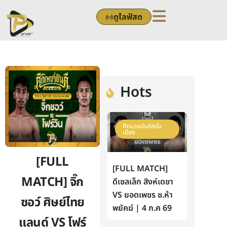
Skip
ดูไลฟ์สด
to
content
Hots
ศึกมวยมันส์สนั่น
เมือง
[FULL
[FULL MATCH]
MATCH] จิ๊ก
ดีเซลเล็ก สิงห์เดชา
VS ยอดเพชร ช.ห้า
ซอว์ ศิษย์ไทย
พยัคฆ์ | 4 ก.ค 69
แลนด์ VS โฟร์