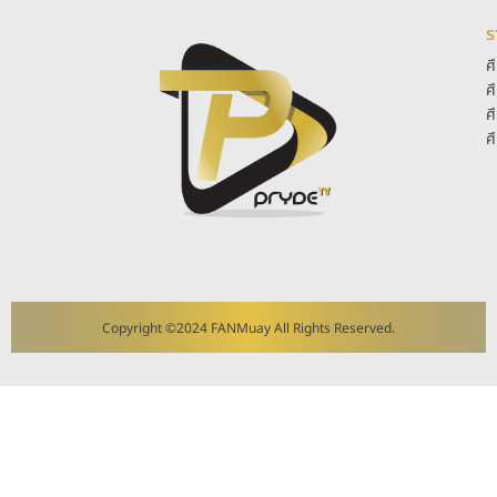
ร
ศ
ศ
ศ
ศ
Copyright ©2024 FANMuay All Rights Reserved.