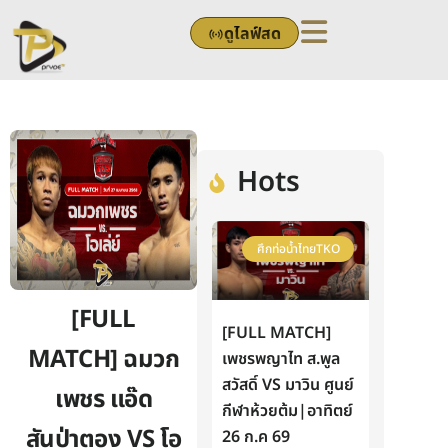
Skip
ดูไลฟ์สด
to
content
Hots
ศึกท่อน้ำไทยTKO
[FULL
[FULL MATCH]
MATCH] ฉมวก
เพชรพญาไท ส.พูล
สวัสดิ์ VS มาวิน ศูนย์
เพชร แอ๊ด
กีฬาห้วยต้ม|อาทิตย์
สันป่าตอง VS โอ
26 ก.ค 69