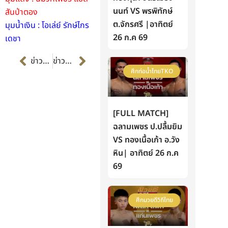
นนท์ VS พรพิทักษ์
สันป่าตอง
ต.จักรศรี |อาทิตย์
มุมน้ำเงิน : โอเล่ย์ รักษ์ไกร
26 ก.ค 69
เดชา
Prev
Next
ข่าวก่อนหน้า
ข่าวต่อไป
ศึกท่อน้ำไทยTKO
[FULL MATCH]
ฉลามเพชร ป.ปลื้มยิม
VS ทองเนื้อเก้า อ.วัง
หิน| อาทิตย์ 26 ก.ค
69
ศึกมวยดีวิถีไทย