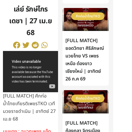
เล่ย์ รักษ์ไกร
ศึกท่อน้ำไทยTKO
เดชา | 27 เม.ย
68
[FULL MATCH]
ยอดวิทยา ศิริลักษณ์
มวยไทย VS เพชร
เหนือ ต๋องขาว
เชียงใหม่ | อาทิตย์
26 ก.ค 69
[FULL MATCH] ศึกท่อ
ศึกท่อน้ำไทยTKO
น้ำไทยเกียรติเพชรTKO เวที
มวยราชดำเนิน | อาทิตย์ 27
เม.ย 68
[FULL MATCH]
ก้องกุลา จิตรเมือง
มุมแดง : ฉมวกเพชร แอ๊ด