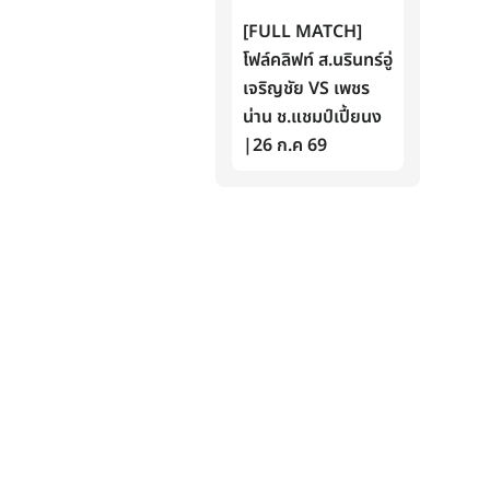
[FULL MATCH]
โฟล์คลิฟท์ ส.นรินทร์อู่
เจริญชัย VS เพชร
น่าน ช.แชมป์เปี้ยนง
|26 ก.ค 69