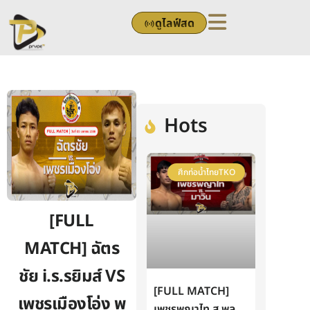
Skip
ดูไลฟ์สด
to
content
Hots
ศึกท่อน้ำไทยTKO
[FULL
MATCH] ฉัตร
ชัย i.s.sยิมส์ VS
[FULL MATCH]
เพชรเมืองโอ่ง พ
เพชรพญาไท ส.พูล