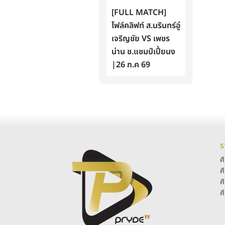
[FULL MATCH]
โฟล์คลิฟท์ ส.นรินทร์อู่
เจริญชัย VS เพชร
น่าน ช.แชมป์เปี้ยนง
|26 ก.ค 69
ร
ศ
ศ
ศ
ศ