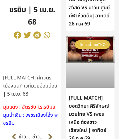
สวัสดิ์ VS มาวิน ศูนย์
ชรยิม | 5 เม.ย.
กีฬาห้วยต้ม|อาทิตย์
68
26 ก.ค 69
ศึกท่อน้ำไทยTKO
[FULL MATCH] ศึกจิตร
เมืองนนท์ เวทีมวยอ้อมน้อย
| 5 เม.ย. 68
[FULL MATCH]
ยอดวิทยา ศิริลักษณ์
มุมแดง : ฉัตรชัย i.s.sยิมส์
มวยไทย VS เพชร
มุมน้ำเงิน : เพชรเมืองโอ่ง พ
เหนือ ต๋องขาว
ชรยิม
เชียงใหม่ | อาทิตย์
Prev
Next
ข่าวก่อนหน้า
ข่าวต่อไป
26 ก.ค 69