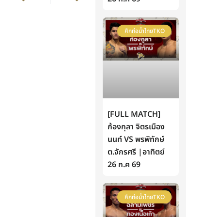
ศึกท่อน้ำไทยTKO
[FULL MATCH]
ก้องกุลา จิตรเมือง
นนท์ VS พรพิทักษ์
ต.จักรศรี |อาทิตย์
26 ก.ค 69
ศึกท่อน้ำไทยTKO