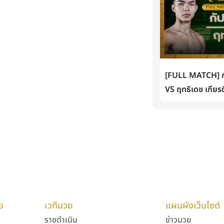
[FULL MATCH] กั
VS ฤทธิเดช เกียรต
ย
เวทีมวย
แผนผังเว็บไซต์
ราชดำเนิน
ข่าวมวย