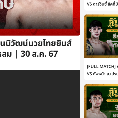
VS ดาร์วินซี่ ลัคกี
นนิวัฒน์มวยไทยยิมส์
หลม | 30 ส.ค. 67
[FULL MATCH] ธี
VS ทัพหน้า ส.เปรม