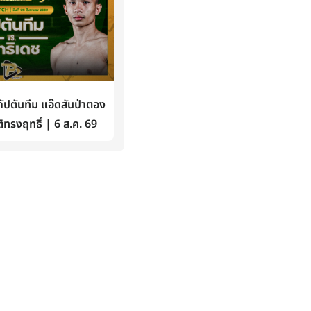
ปตันทีม แอ๊ดสันป่าตอง
ิทรงฤทธิ์ | 6 ส.ค. 69