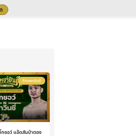
สด
ศึกเพชรยินดี
กซอว์ แอ๊ดสันป่าตอง