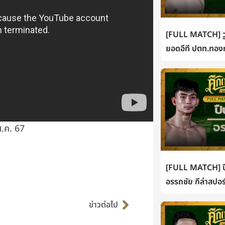
[FULL MATCH] วู
ยอดอีที ปตท.ทองท
ส.ค. 67
[FULL MATCH] ปื
อรรถชัย กีล่าสปอร
Next
ข่าวต่อไป