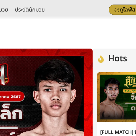
มวย
ประวัตินักมวย
ดูไลฟ์
Hots
[FULL MATCH] จิ๊