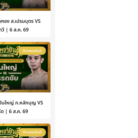
ฅอง ส.เปรมบุตร VS
วี | 6 ส.ค. 69
ศึกเพชรยินดี
นใหญ่ ภ.หลักบุญ VS
์ต | 6 ส.ค. 69
ศึกเพชรยินดี