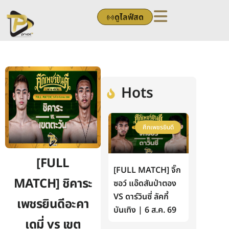
Skip
ดูไลฟ์สด
to
content
Hots
ศึกเพชรยินดี
[FULL
[FULL MATCH] จิ๊ก
MATCH] ชิคาระ
ซอว์ แอ๊ดสันป่าตอง
VS ดาร์วินซี่ ลัคกี้
เพชรยินดีอะคา
บันเทิง | 6 ส.ค. 69
เดมี่ vs เขต