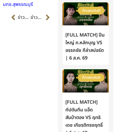
มกช.สุพรรณบุรี
ศึกเพชรยินดี
Prev
Next
ข่าวก่อนหน้า
ข่าวต่อไป
[FULL MATCH] ปืน
ใหญ่ ภ.หลักบุญ VS
อรรถชัย กีล่าสปอร์ต
| 6 ส.ค. 69
ศึกเพชรยินดี
[FULL MATCH]
กัปตันทีม แอ๊ด
สันป่าตอง VS ฤทธิ
เดช เกียรติทรงฤทธิ์