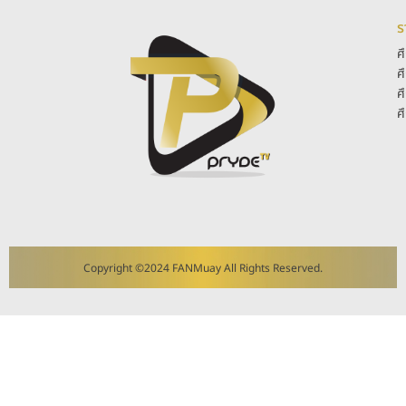
ร
ศ
ศ
ศ
ศ
Copyright ©2024 FANMuay All Rights Reserved.