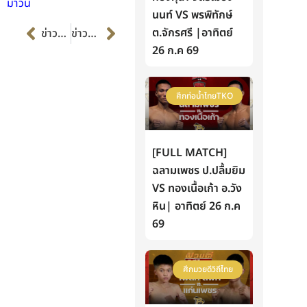
มาวิน
นนท์ VS พรพิทักษ์
Prev
Next
ต.จักรศรี |อาทิตย์
ข่าวก่อนหน้า
ข่าวต่อไป
26 ก.ค 69
ศึกท่อน้ำไทยTKO
[FULL MATCH]
ฉลามเพชร ป.ปลื้มยิม
VS ทองเนื้อเก้า อ.วัง
หิน| อาทิตย์ 26 ก.ค
69
ศึกมวยดีวิถีไทย