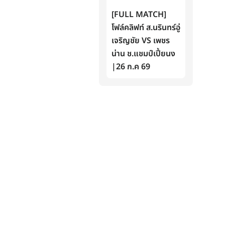
[FULL MATCH]
โฟล์คลิฟท์ ส.นรินทร์อู่
เจริญชัย VS เพชร
น่าน ช.แชมป์เปี้ยนง
|26 ก.ค 69