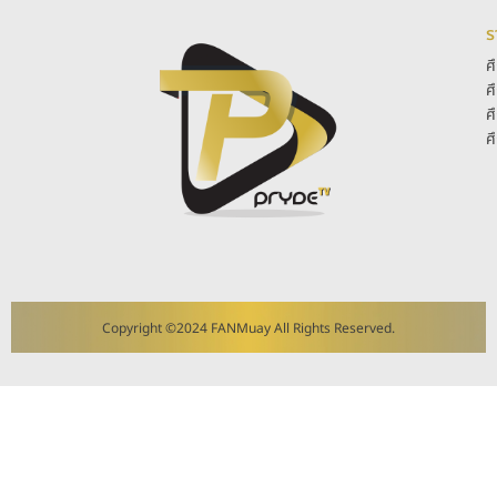
ร
ศ
ศ
ศ
ศ
Copyright ©2024 FANMuay All Rights Reserved.