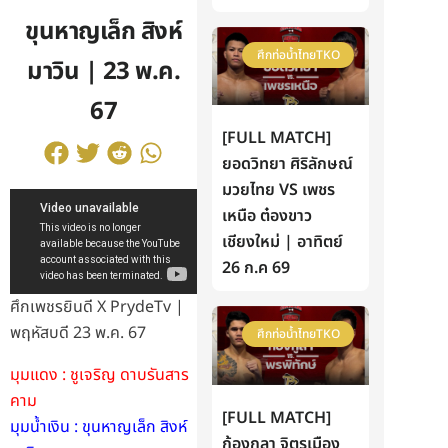
ขุนหาญเล็ก สิงห์
ศึกท่อน้ำไทยTKO
มาวิน | 23 พ.ค.
67
[FULL MATCH]
ยอดวิทยา ศิริลักษณ์
มวยไทย VS เพชร
เหนือ ต๋องขาว
เชียงใหม่ | อาทิตย์
26 ก.ค 69
ศึกเพชรยินดี X PrydeTv |
พฤหัสบดี 23 พ.ค. 67
ศึกท่อน้ำไทยTKO
มุมแดง : ชูเจริญ ดาบรันสาร
คาม
[FULL MATCH]
มุมน้ำเงิน : ขุนหาญเล็ก สิงห์
ก้องกุลา จิตรเมือง