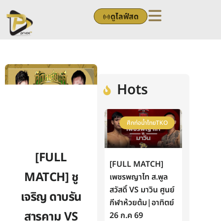
Skip
ดูไลฟ์สด
to
content
Hots
ศึกท่อน้ำไทยTKO
[FULL
[FULL MATCH]
MATCH] ชู
เพชรพญาไท ส.พูล
สวัสดิ์ VS มาวิน ศูนย์
เจริญ ดาบรัน
กีฬาห้วยต้ม|อาทิตย์
สารคาม VS
26 ก.ค 69