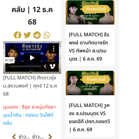
คลับ | 12 ธ.ค
ศึกเพชรยินดี
68
[FULL MATCH] ธีร
พงษ์ ดาบทิตบางรัก
VS ทัพหน้า ส.เปรม
บุตร | 6 ส.ค. 69
[FULL MATCH] ศึกดาวรุ่ง
ศึกเพชรยินดี
น.สงวนพงศ์ | ศุกร์ 12 ธ.ค
68
[FULL MATCH] วูฅ
มุมแดง : ซีอุย ส.หนุ่มกัลยา
อง ส.เปรมบุตร VS
มุมน้ำเงิน : ตองเอ วินไฟต์
ยอดอีที ปตท.ทองทวี
คลับ
| 6 ส.ค. 69
Prev
Next
ข่าวก่อนหน้า
ข่าวต่อไป