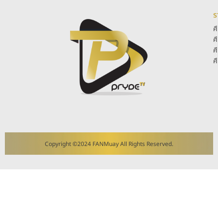
ร
ศ
ศ
ศ
ศ
Copyright ©2024 FANMuay All Rights Reserved.