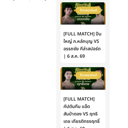
ศึกเพชรยินดี
[FULL MATCH] ปืน
ใหญ่ ภ.หลักบุญ VS
อรรถชัย กีล่าสปอร์ต
| 6 ส.ค. 69
ศึกเพชรยินดี
[FULL MATCH]
กัปตันทีม แอ๊ด
สันป่าตอง VS ฤทธิ
เดช เกียรติทรงฤทธิ์