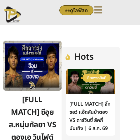
Skip
ดูไลฟ์สด
to
content
Hots
ศึกเพชรยินดี
[FULL
[FULL MATCH] จิ๊ก
MATCH] ซีอุย
ซอว์ แอ๊ดสันป่าตอง
VS ดาร์วินซี่ ลัคกี้
ส.หนุ่มกัลยา VS
บันเทิง | 6 ส.ค. 69
ตองเอ วินไฟต์