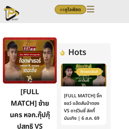
Skip
ดูไลฟ์สด
to
content
Hots
ศึกเพชรยินดี
[FULL
[FULL MATCH] จิ๊ก
MATCH] ซ้าย
ซอว์ แอ๊ดสันป่าตอง
VS ดาร์วินซี่ ลัคกี้
นคร หจก.กุ๊ปกุ๊
บันเทิง | 6 ส.ค. 69
ปสุทธิ VS