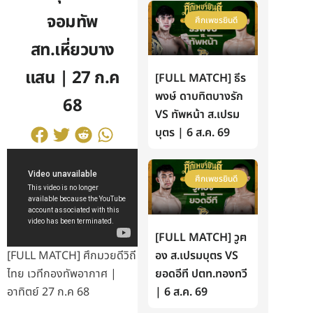
จอมทัพ
ศึกเพชรยินดี
สท.เหี่ยวบาง
แสน | 27 ก.ค
[FULL MATCH] ธีร
พงษ์ ดาบทิตบางรัก
68
VS ทัพหน้า ส.เปรม
บุตร | 6 ส.ค. 69
ศึกเพชรยินดี
[FULL MATCH] วูฅ
อง ส.เปรมบุตร VS
[FULL MATCH] ศึกมวยดีวิถี
ยอดอีที ปตท.ทองทวี
ไทย เวทีกองทัพอากาศ |
| 6 ส.ค. 69
อาทิตย์ 27 ก.ค 68