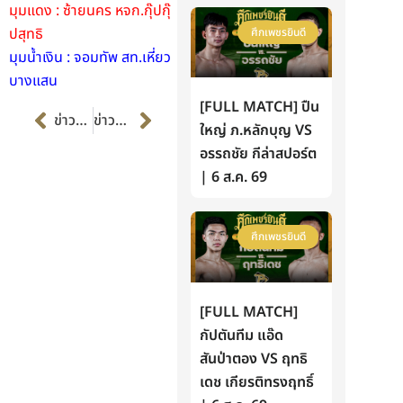
มุมแดง : ซ้ายนคร หจก.กุ๊ปกุ๊
ปสุทธิ
ศึกเพชรยินดี
มุมน้ำเงิน : จอมทัพ สท.เหี่ยว
บางแสน
[FULL MATCH] ปืน
Prev
Next
ข่าวก่อนหน้า
ข่าวต่อไป
ใหญ่ ภ.หลักบุญ VS
อรรถชัย กีล่าสปอร์ต
| 6 ส.ค. 69
ศึกเพชรยินดี
[FULL MATCH]
กัปตันทีม แอ๊ด
สันป่าตอง VS ฤทธิ
เดช เกียรติทรงฤทธิ์