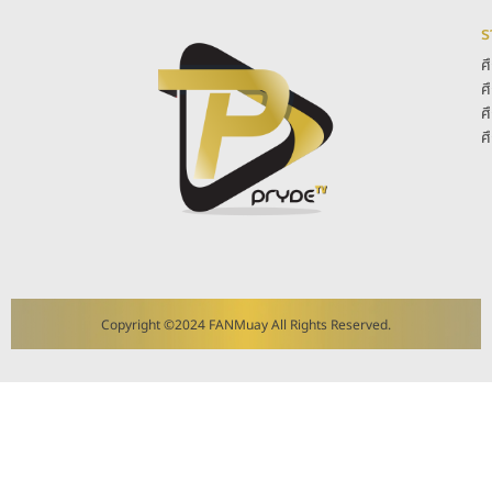
ร
ศ
ศ
ศ
ศ
Copyright ©2024 FANMuay All Rights Reserved.