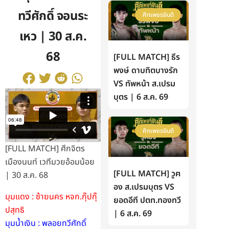
ทวีศักดิ์ จอนระ
ศึกเพชรยินดี
เหว | 30 ส.ค.
68
[FULL MATCH] ธีร
พงษ์ ดาบทิตบางรัก
VS ทัพหน้า ส.เปรม
บุตร | 6 ส.ค. 69
ศึกเพชรยินดี
[FULL MATCH] ศึกจิตร
เมืองนนท์ เวทีมวยอ้อมน้อย
[FULL MATCH] วูฅ
| 30 ส.ค. 68
อง ส.เปรมบุตร VS
มุมแดง : ซ้ายนคร หจก.กุ๊ปกุ๊
ยอดอีที ปตท.ทองทวี
ปสุทธิ
| 6 ส.ค. 69
มุมน้ำเงิน : พลอยทวีศักดิ์