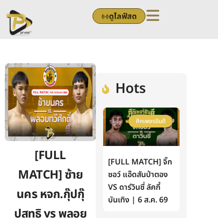
Skip
ดูไลฟ์สด
to
content
Hots
ศึกเพชรยินดี
[FULL
[FULL MATCH] จิ๊ก
MATCH] ซ้าย
ซอว์ แอ๊ดสันป่าตอง
VS ดาร์วินซี่ ลัคกี้
นคร หจก.กุ๊ปกุ๊
บันเทิง | 6 ส.ค. 69
ปสุทธิ vs พลอย