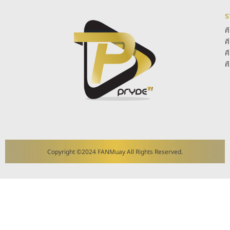
ร
ศ
ศ
ศ
ศ
Copyright ©2024 FANMuay All Rights Reserved.