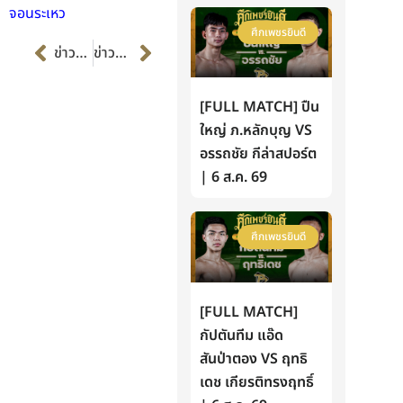
จอนระเหว
ศึกเพชรยินดี
Prev
Next
ข่าวก่อนหน้า
ข่าวต่อไป
[FULL MATCH] ปืน
ใหญ่ ภ.หลักบุญ VS
อรรถชัย กีล่าสปอร์ต
| 6 ส.ค. 69
ศึกเพชรยินดี
[FULL MATCH]
กัปตันทีม แอ๊ด
สันป่าตอง VS ฤทธิ
เดช เกียรติทรงฤทธิ์