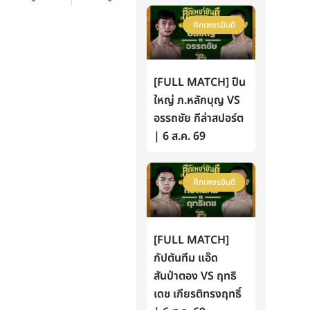
ศึกเพชรยินดี
[FULL MATCH] ปืน
ใหญ่ ภ.หลักบุญ VS
อรรถชัย กีล่าสปอร์ต
| 6 ส.ค. 69
ศึกเพชรยินดี
[FULL MATCH]
กัปตันทีม แอ๊ด
สันป่าตอง VS ฤทธิ
เดช เกียรติทรงฤทธิ์