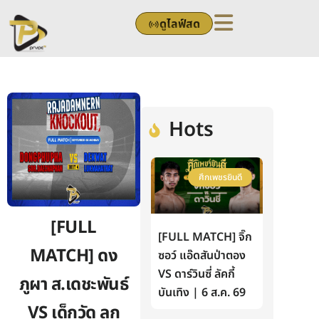
Skip
ดูไลฟ์สด
to
content
Hots
ศึกเพชรยินดี
[FULL
[FULL MATCH] จิ๊ก
MATCH] ดง
ซอว์ แอ๊ดสันป่าตอง
VS ดาร์วินซี่ ลัคกี้
ภูผา ส.เดชะพันธ์
บันเทิง | 6 ส.ค. 69
VS เด็กวัด ลูก