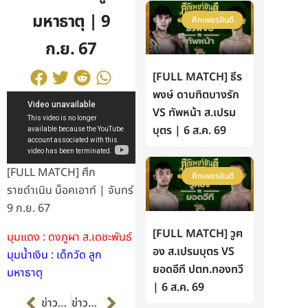
มหาธาตุ | 9
ศึกเพชรยินดี
ก.ย. 67
[FULL MATCH] ธีร
พงษ์ ดาบทิตบางรัก
VS ทัพหน้า ส.เปรม
บุตร | 6 ส.ค. 69
[FULL MATCH] ศึก
ศึกเพชรยินดี
ราชดำเนิน น็อคเอาท์ | จันทร์
9 ก.ย. 67
[FULL MATCH] วูฅ
มุมแดง : ดงภูผา ส.เดชะพันธ์
อง ส.เปรมบุตร VS
มุมน้ำเงิน : เด็กวัด ลูก
ยอดอีที ปตท.ทองทวี
มหาธาตุ
| 6 ส.ค. 69
Prev
Next
ข่าวก่อนหน้า
ข่าวต่อไป