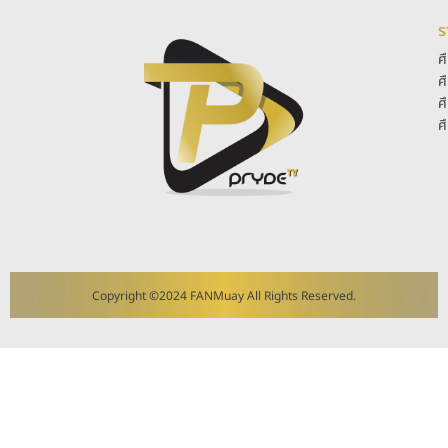
ร
ศ
ศ
ศ
ศ
Copyright ©2024 FANMuay All Rights Reserved.