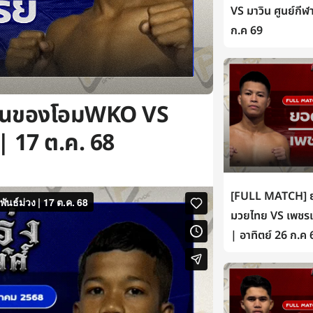
VS มาวิน ศูนย์กีฬ
ก.ค 69
 วันของโอมWKO VS
 | 17 ต.ค. 68
[FULL MATCH] ยอ
มวยไทย VS เพชรเห
| อาทิตย์ 26 ก.ค 