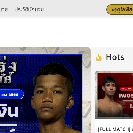
มวย
ประวัตินักมวย
ดูไลฟ์
Hots
[FULL MATCH] เพ