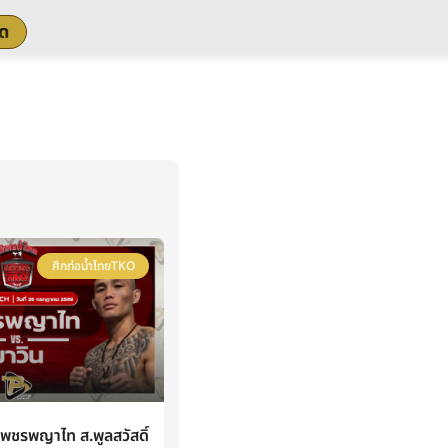
สด
ศึกท่อน้ำไทยTKO
ชรพญาไท ส.พูลสวัสดิ์