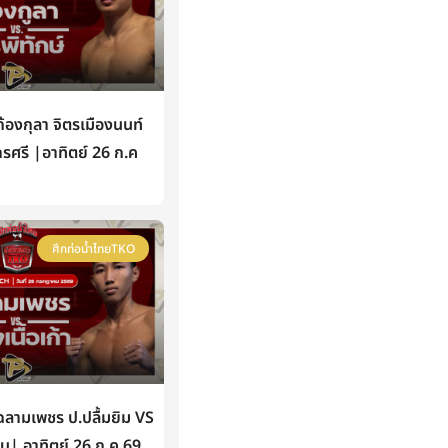
องกุลา จิตรเมืองนนท์
กรศรี |อาทิตย์ 26 ก.ค
ศึกท่อน้ำไทยTKO
ามเพชร ป.ปลื้มยิม VS
หิน| อาทิตย์ 26 ก.ค 69