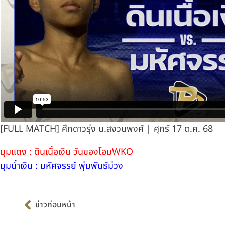
[FULL MATCH] ศึกดาวรุ่ง น.สงวนพงศ์ | ศุกร์ 17 ต.ค. 68
มุมแดง : ดินเนื้อเงิน วันของโอมWKO
มุมน้ำเงิน : มหัศจรรย์ พุ่มพันธ์ม่วง
Prev
ข่าวก่อนหน้า