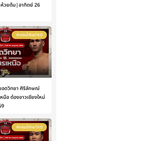
าห้วยต้ม|อาทิตย์ 26
ศึกท่อน้ำไทยTKO
ดวิทยา ศิริลักษณ์
นือ ต๋องขาวเชียงใหม่
69
ศึกท่อน้ำไทยTKO