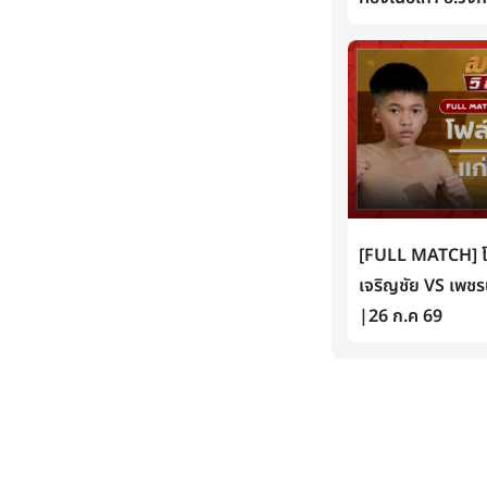
[FULL MATCH] โฟล์
เจริญชัย VS เพชรน
|26 ก.ค 69