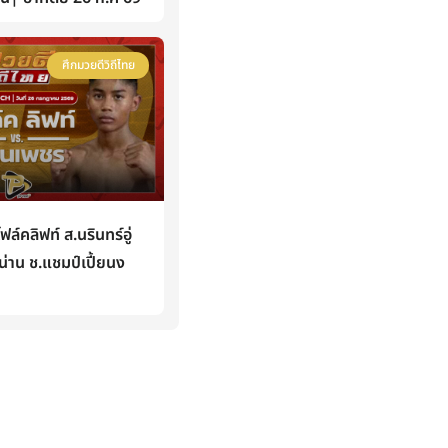
ศึกมวยดีวิถีไทย
คลิฟท์ ส.นรินทร์อู่
่าน ช.แชมป์เปี้ยนง