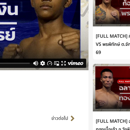
[FULL MATCH] ก้
VS พรพิทักษ์ ต.จั
69
Next
ข่าวต่อไป
[FULL MATCH] ฉล
ทองเนื้อเก้า อ.วัง