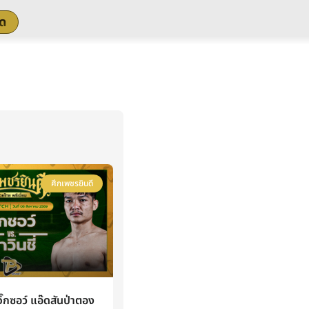
สด
ศึกเพชรยินดี
กซอว์ แอ๊ดสันป่าตอง