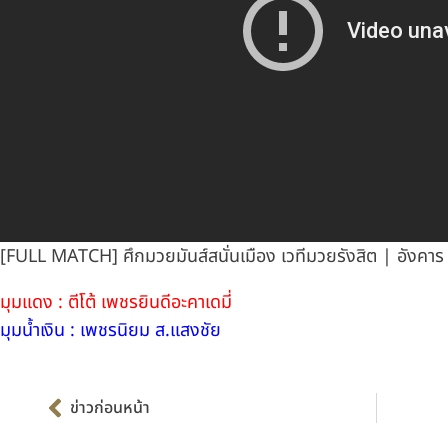
[FULL MATCH] ศึกมวยมันส์สนั่นเมือง เวทีมวยรังสิต | อังคาร
มุมแดง : ตีโต้ เพชรยินดีอะคาเดมี่
มุมน้ำเงิน : เพชรนิยม ส.แสงชัย
Prev
ข่าวก่อนหน้า