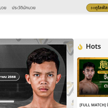
มวย
ประวัตินักมวย
ดูไลฟ์
Hots
[FULL MATCH] จิ๊