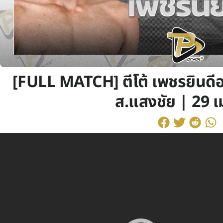
[FULL MATCH] ตีโต้ เพชรยินดีอ
ส.แสงชัย | 29 