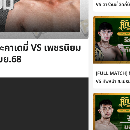
VS ดาร์วินซี่ ลัคกี
ะคาเดมี่ VS เพชรนิยม
เมย.68
[FULL MATCH] ธี
VS ทัพหน้า ส.เปรม