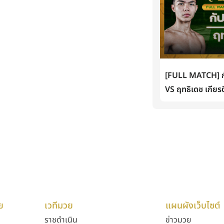
[FULL MATCH] กั
VS ฤทธิเดช เกียรต
ย
เวทีมวย
แผนผังเว็บไซต์
ราชดำเนิน
ข่าวมวย