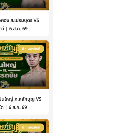
ฅอง ส.เปรมบุตร VS
วี | 6 ส.ค. 69
ศึกเพชรยินดี
นใหญ่ ภ.หลักบุญ VS
์ต | 6 ส.ค. 69
ศึกเพชรยินดี