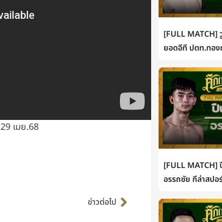
[FULL MATCH] วู
ยอดอีที ปตท.ทองท
 29 เมย.68
[FULL MATCH] ปื
อรรถชัย กีล่าสปอร
Next
ข่าวต่อไป