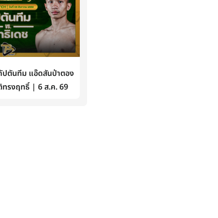
ปตันทีม แอ๊ดสันป่าตอง
ิทรงฤทธิ์ | 6 ส.ค. 69