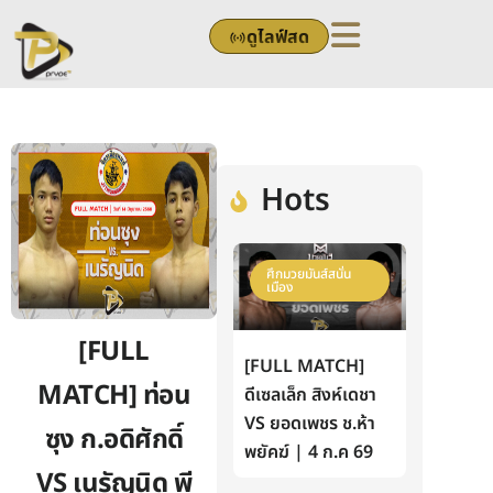
Skip
ดูไลฟ์สด
to
content
Hots
ศึกมวยมันส์สนั่น
เมือง
[FULL
[FULL MATCH]
MATCH] ท่อน
ดีเซลเล็ก สิงห์เดชา
VS ยอดเพชร ช.ห้า
ซุง ก.อดิศักดิ์
พยัคฆ์ | 4 ก.ค 69
VS เนรัญนิด พี