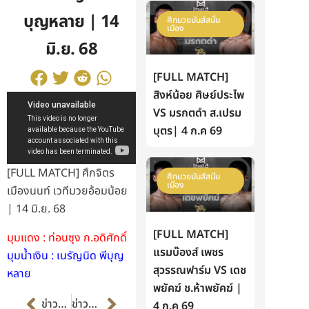
บุญหลาย | 14
ศึกมวยมันส์สนั่น
เมือง
มิ.ย. 68
[FULL MATCH]
สิงห์น้อย ศิษย์ประไพ
VS มรกตดำ ส.เปรม
บุตร| 4 ก.ค 69
[FULL MATCH] ศึกจิตร
ศึกมวยมันส์สนั่น
เมือง
เมืองนนท์ เวทีมวยอ้อมน้อย
| 14 มิ.ย. 68
[FULL MATCH]
มุมแดง : ท่อนซุง ก.อดิศักดิ์
แรมบ๊องส์ เพชร
มุมน้ำเงิน : เนรัญนิด พีบุญ
สุวรรณฟาร์ม VS เดช
หลาย
พยัคฆ์ ช.ห้าพยัคฆ์ |
Prev
Next
ข่าวก่อนหน้า
ข่าวต่อไป
4 ก.ค 69