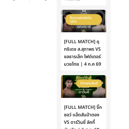
ศึกมวยมันส์สนั่น
เมือง
[FULL MATCH] ฤ
ทธิเดช ส.สุภาพร VS
ชลธารเล็ก ไฟต์เตอร์
มวยไทย | 4 ก.ค 69
ศึกเพชรยินดี
[FULL MATCH] จิ๊ก
ซอว์ แอ๊ดสันป่าตอง
VS ดาร์วินซี่ ลัคกี้