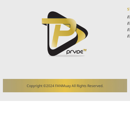
ร
ศ
ศ
ศ
ศ
Copyright ©2024 FANMuay All Rights Reserved.