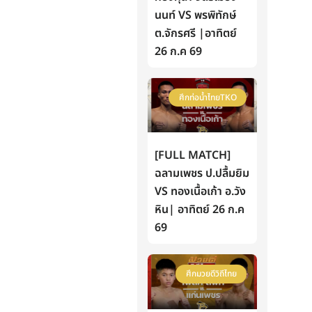
นนท์ VS พรพิทักษ์
ต.จักรศรี |อาทิตย์
26 ก.ค 69
ศึกท่อน้ำไทยTKO
[FULL MATCH]
ฉลามเพชร ป.ปลื้มยิม
VS ทองเนื้อเก้า อ.วัง
หิน| อาทิตย์ 26 ก.ค
69
ศึกมวยดีวิถีไทย