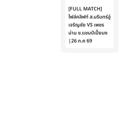
[FULL MATCH]
โฟล์คลิฟท์ ส.นรินทร์อู่
เจริญชัย VS เพชร
น่าน ช.แชมป์เปี้ยนง
|26 ก.ค 69