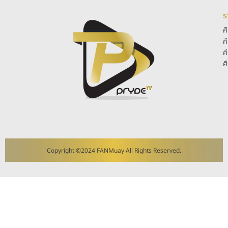
ร
ศ
ศ
ศ
ศ
Copyright ©2024 FANMuay All Rights Reserved.