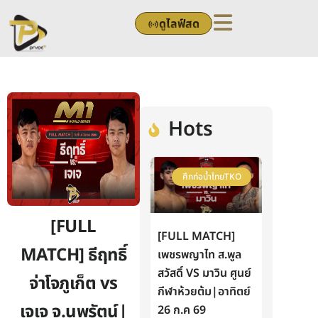
Skip
ดูไลฟ์สด
to
content
Hots
ศึกท่อน้ำไทยTKO
[FULL
[FULL MATCH]
MATCH] ธีฤทธิ์
เพชรพญาไท ส.พูล
สวัสดิ์ VS มาวิน ศูนย์
จ่าโจภูเก็ต vs
กีฬาห้วยต้ม|อาทิตย์
เจเจ จ.นพรัตน์|
26 ก.ค 69