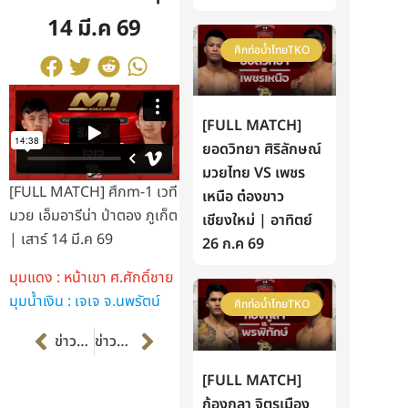
14 มี.ค 69
ศึกท่อน้ำไทยTKO
[FULL MATCH]
ยอดวิทยา ศิริลักษณ์
มวยไทย VS เพชร
[FULL MATCH] ศึกm-1 เวที
เหนือ ต๋องขาว
มวย เอ็มอารีน่า ป่าตอง ภูเก็ต
เชียงใหม่ | อาทิตย์
| เสาร์ 14 มี.ค 69
26 ก.ค 69
มุมแดง : หน้าเขา ศ.ศักดิ์ชาย
มุมน้ำเงิน : เจเจ จ.นพรัตน์
ศึกท่อน้ำไทยTKO
Prev
Next
ข่าวก่อนหน้า
ข่าวต่อไป
[FULL MATCH]
ก้องกุลา จิตรเมือง