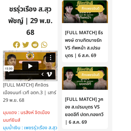
ชรรุ่วเรือง ส.สุว
ศึกเพชรยินดี
พัชญ์ | 29 พ.ย.
68
[FULL MATCH] ธีร
พงษ์ ดาบทิตบางรัก
VS ทัพหน้า ส.เปรม
บุตร | 6 ส.ค. 69
ศึกเพชรยินดี
[FULL MATCH] ศึกจิตร
เมืองนนท์ เวที อตก.3 | เสาร์
[FULL MATCH] วูฅ
29 พ.ย. 68
อง ส.เปรมบุตร VS
มุมแดง : นรสิงห์ จิตเมือง
ยอดอีที ปตท.ทองทวี
นนท์ยิมส์
| 6 ส.ค. 69
มุมน้ำเงิน : เพชรรุ่วเรือง ส.สุว