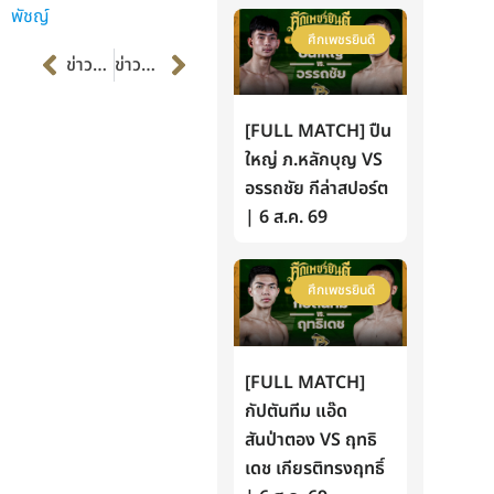
พัชญ์
ศึกเพชรยินดี
Prev
Next
ข่าวก่อนหน้า
ข่าวต่อไป
[FULL MATCH] ปืน
ใหญ่ ภ.หลักบุญ VS
อรรถชัย กีล่าสปอร์ต
| 6 ส.ค. 69
ศึกเพชรยินดี
[FULL MATCH]
กัปตันทีม แอ๊ด
สันป่าตอง VS ฤทธิ
เดช เกียรติทรงฤทธิ์