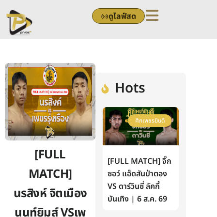
Skip
ดูไลฟ์สด
to
content
Hots
ศึกเพชรยินดี
[FULL
[FULL MATCH] จิ๊ก
MATCH]
ซอว์ แอ๊ดสันป่าตอง
VS ดาร์วินซี่ ลัคกี้
นรสิงห์ จิตเมือง
บันเทิง | 6 ส.ค. 69
นนท์ยิมส์ VSเพ