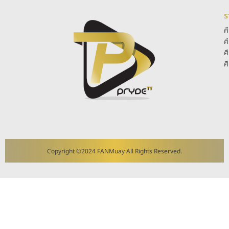
ร
ศ
ศ
ศ
ศ
Copyright ©2024 FANMuay All Rights Reserved.