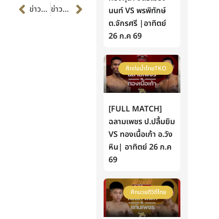
Prev
Next
ข่าวก่อนหน้า
ข่าวต่อไป
นนท์ VS พรพิทักษ์
ต.จักรศรี |อาทิตย์
26 ก.ค 69
ศึกท่อน้ำไทยTKO
[FULL MATCH]
ฉลามเพชร ป.ปลื้มยิม
VS ทองเนื้อเก้า อ.วัง
หิน| อาทิตย์ 26 ก.ค
69
ศึกมวยดีวิถีไทย