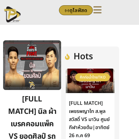
Skip
ดูไลฟ์สด
to
content
Hots
ศึกท่อน้ำไทยTKO
[FULL
[FULL MATCH]
MATCH] นิล ผ้า
เพชรพญาไท ส.พูล
สวัสดิ์ VS มาวิน ศูนย์
เบรคคอมแพ็ค
กีฬาห้วยต้ม|อาทิตย์
VS ยอดศิลป์ รถ
26 ก.ค 69