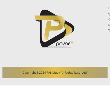
ร
ศ
ศ
ศ
ศ
Copyright ©2024 FANMuay All Rights Reserved.