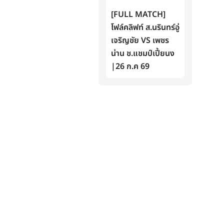
[FULL MATCH]
โฟล์คลิฟท์ ส.นรินทร์อู่
เจริญชัย VS เพชร
น่าน ช.แชมป์เปี้ยนง
|26 ก.ค 69