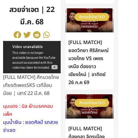
สวยจ่าเจต | 22
ศึกท่อน้ำไทยTKO
มี.ค. 68
[FULL MATCH]
ยอดวิทยา ศิริลักษณ์
มวยไทย VS เพชร
เหนือ ต๋องขาว
เชียงใหม่ | อาทิตย์
[FULL MATCH] ศึกมวยไทย
26 ก.ค 69
เกียรติเพชรSKS เวทีอ้อม
น้อย | เสาร์ 22 มี.ค. 68
ศึกท่อน้ำไทยTKO
มุมแดง : นิล ผ้าเบรคคอม
แพ็ค
มุมน้ำเงิน : ยอดศิลป์ รถสวย
[FULL MATCH]
จ่าเจต
ก้องกุลา จิตรเมือง