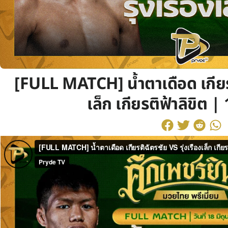
[FULL MATCH] น้ำตาเดือด เกียรต
เล็ก เกียรติฟ้าลิขิต |