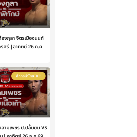
องกุลา จิตรเมืองนนท์
กรศรี |อาทิตย์ 26 ก.ค
ศึกท่อน้ำไทยTKO
ามเพชร ป.ปลื้มยิม VS
หิน| อาทิตย์ 26 ก.ค 69