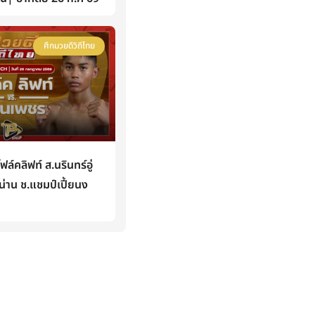
ศึกมวยดีวิถีไทย
คลิฟท์ ส.นรินทร์อู่
่าน ช.แชมป์เปี้ยนง