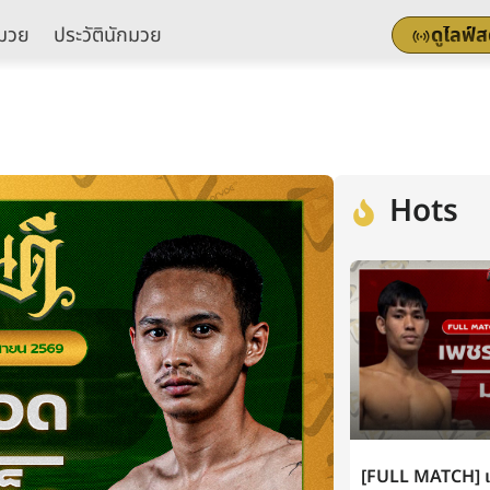
มวย
ประวัตินักมวย
ดูไลฟ์
Hots
[FULL MATCH] เพ