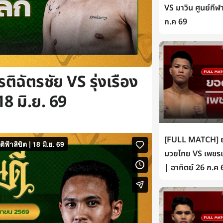
VS มาวิน ศูนย์กีฬ
ก.ค 69
ิฉัตรชัย VS รุ่งเรือง
 18 มิ.ย. 69
[FULL MATCH] ยอ
มวยไทย VS เพชรเห
| อาทิตย์ 26 ก.ค 