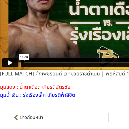
[FULL MATCH] ศึกเพชรยินดี เวทีมวยราชดำเนิน | พฤหัสบดี 1
มุมแดง : น้ำตาเดือด เกียรติฉัตรชัย
มุมน้ำเงิน : รุ่งเรืองเล็ก เกียรติฟ้าลิขิต
Prev
ข่าวก่อนหน้า