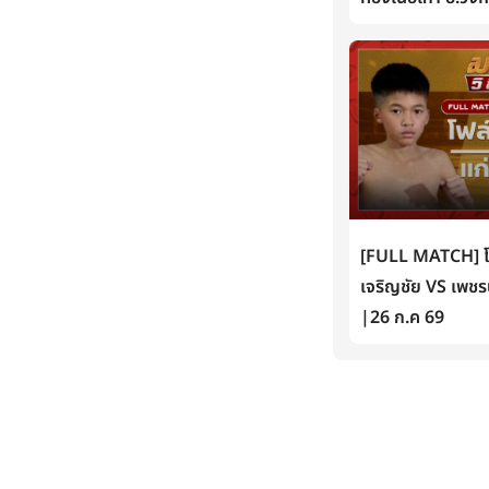
[FULL MATCH] โฟล์
เจริญชัย VS เพชรน
|26 ก.ค 69