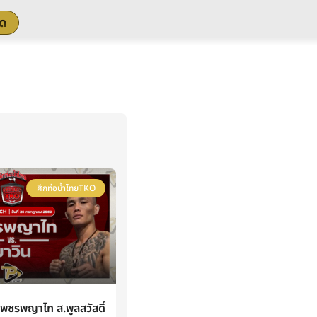
สด
ศึกท่อน้ำไทยTKO
ชรพญาไท ส.พูลสวัสดิ์