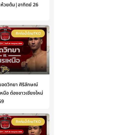
าห้วยต้ม|อาทิตย์ 26
ศึกท่อน้ำไทยTKO
ดวิทยา ศิริลักษณ์
นือ ต๋องขาวเชียงใหม่
69
ศึกท่อน้ำไทยTKO