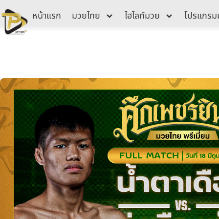
Skip
หน้าแรก
มวยไทย
ไฮไลท์มวย
โปรแกรม
to
content