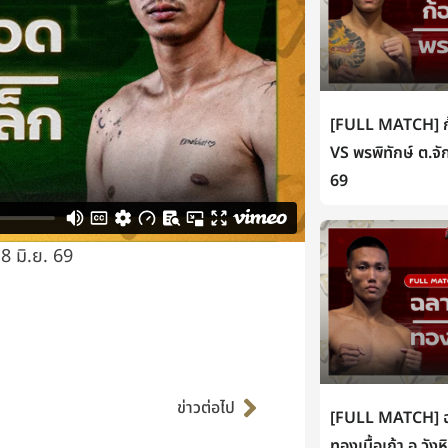
[FULL MATCH] ก้
VS พรพิทักษ์ ต.จั
69
8 มิ.ย. 69
Next
ข่าวต่อไป
[FULL MATCH] ฉล
ทองเนื้อเก้า อ.วัง