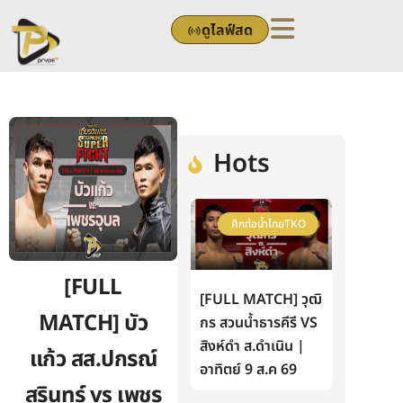
Skip
ดูไลฟ์สด
to
content
Hots
ศึกท่อน้ำไทยTKO
[FULL
[FULL MATCH] วุฒิ
MATCH] บัว
กร สวนน้ำธารคีรี VS
สิงห์ดำ ส.ดำเนิน |
แก้ว สส.ปกรณ์
อาทิตย์ 9 ส.ค 69
สุรินทร์ vs เพชร