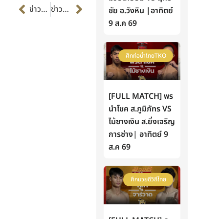
Prev
Next
ข่าวก่อนหน้า
ข่าวต่อไป
ชัย อ.วังหิน |อาทิตย์
9 ส.ค 69
ศึกท่อน้ำไทยTKO
[FULL MATCH] พร
นำโชค ส.ภูมิภัทร VS
ไม้ซางเงิน ส.ยิ่งเจริญ
การช่าง| อาทิตย์ 9
ส.ค 69
ศึกมวยดีวิถีไทย