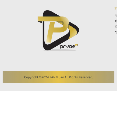
ร
ศ
ศ
ศ
ศ
Copyright ©2024 FANMuay All Rights Reserved.