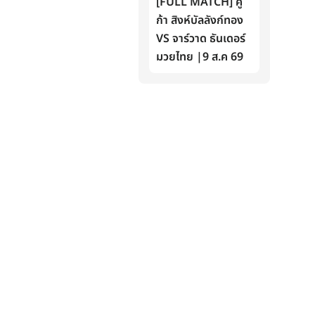
[FULL MATCH] คู
ก้า สิงห์บัลลังก์ทอง
VS จาร์วาด ธันเดอร์
มวยไทย |9 ส.ค 69