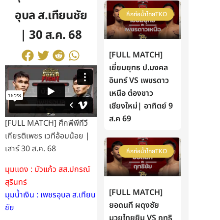
อุบล ส.เทียนชัย
ศึกท่อน้ำไทยTKO
| 30 ส.ค. 68
[FULL MATCH]
เยี่ยมยุทธ ป.มงคล
อินทร์ VS เพชรดาว
เหนือ ต๋องขาว
เชียงใหม่| อาทิตย์ 9
ส.ค 69
[FULL MATCH] ศึกพีพีทีวี
เกียรติเพชร เวทีอ้อมน้อย |
เสาร์ 30 ส.ค. 68
ศึกท่อน้ำไทยTKO
มุมแดง : บัวแก้ว สส.ปกรณ์
สุรินทร์
[FULL MATCH]
มุมน้ำเงิน : เพชรอุบล ส.เทียน
ยอดนที ผดุงชัย
ชัย
มวยไทยยิม VS ฤทธิ