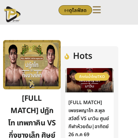
Skip
ดูไลฟ์สด
to
content
Hots
ศึกท่อน้ำไทยTKO
[FULL
[FULL MATCH]
MATCH] ปฏัก
เพชรพญาไท ส.พูล
สวัสดิ์ VS มาวิน ศูนย์
โท เทพภาคิน VS
กีฬาห้วยต้ม|อาทิตย์
กิ่งซางเล็ก ศิษย์
26 ก.ค 69