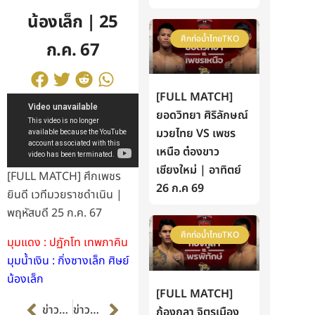
น้องเล็ก | 25
ศึกท่อน้ำไทยTKO
ก.ค. 67
[FULL MATCH]
ยอดวิทยา ศิริลักษณ์
มวยไทย VS เพชร
เหนือ ต๋องขาว
เชียงใหม่ | อาทิตย์
[FULL MATCH] ศึกเพชร
26 ก.ค 69
ยินดี เวทีมวยราชดำเนิน |
พฤหัสบดี 25 ก.ค. 67
ศึกท่อน้ำไทยTKO
มุมแดง : ปฏักโท เทพภาคิน
มุมน้ำเงิน : กิ่งซางเล็ก ศิษย์
น้องเล็ก
[FULL MATCH]
Prev
Next
ข่าวก่อนหน้า
ข่าวต่อไป
ก้องกุลา จิตรเมือง