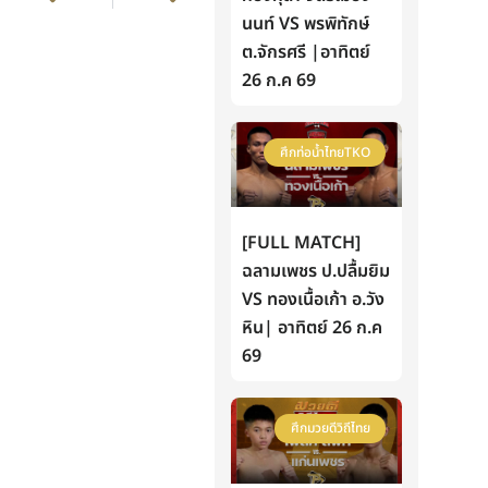
นนท์ VS พรพิทักษ์
ต.จักรศรี |อาทิตย์
26 ก.ค 69
ศึกท่อน้ำไทยTKO
[FULL MATCH]
ฉลามเพชร ป.ปลื้มยิม
VS ทองเนื้อเก้า อ.วัง
หิน| อาทิตย์ 26 ก.ค
69
ศึกมวยดีวิถีไทย