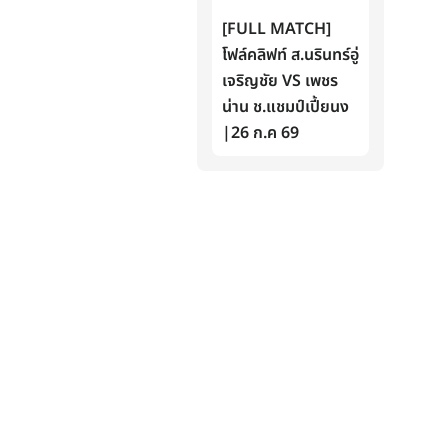
[FULL MATCH]
โฟล์คลิฟท์ ส.นรินทร์อู่
เจริญชัย VS เพชร
น่าน ช.แชมป์เปี้ยนง
|26 ก.ค 69