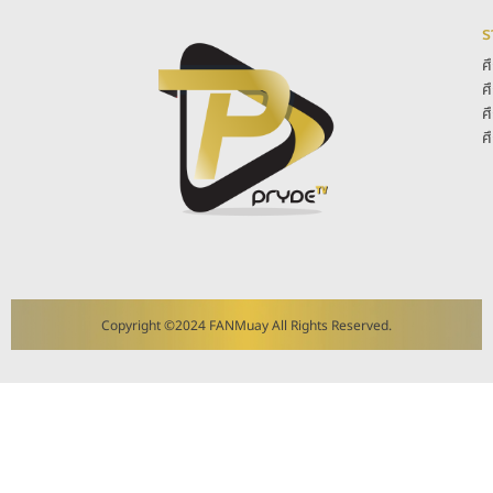
ร
ศ
ศ
ศ
ศ
Copyright ©2024 FANMuay All Rights Reserved.