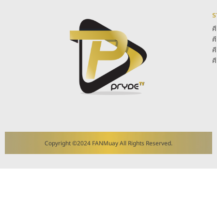
ร
ศ
ศ
ศ
ศ
Copyright ©2024 FANMuay All Rights Reserved.