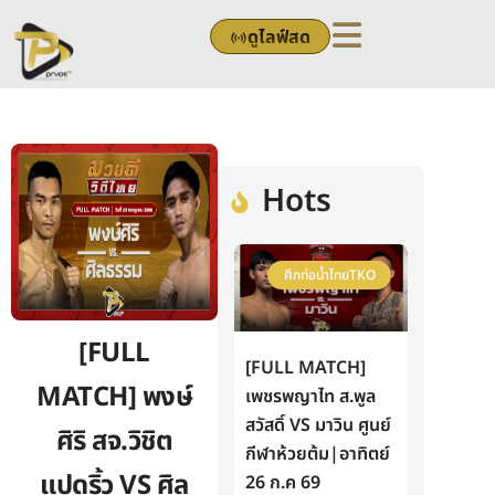
Skip
ดูไลฟ์สด
to
content
Hots
ศึกท่อน้ำไทยTKO
[FULL
[FULL MATCH]
MATCH] พงษ์
เพชรพญาไท ส.พูล
สวัสดิ์ VS มาวิน ศูนย์
ศิริ สจ.วิชิต
กีฬาห้วยต้ม|อาทิตย์
แปดริ้ว VS ศิล
26 ก.ค 69