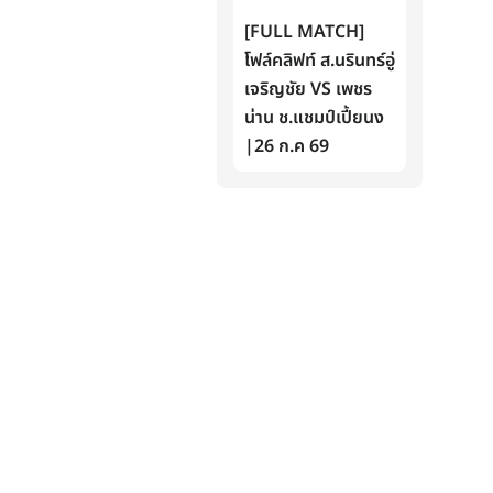
[FULL MATCH]
โฟล์คลิฟท์ ส.นรินทร์อู่
เจริญชัย VS เพชร
น่าน ช.แชมป์เปี้ยนง
|26 ก.ค 69