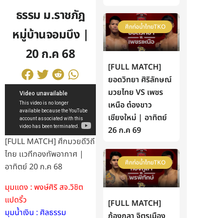
ธรรม ม.ราชภัฎ
ศึกท่อน้ำไทยTKO
หมู่บ้านจอมบึง |
20 ก.ค 68
[FULL MATCH]
ยอดวิทยา ศิริลักษณ์
มวยไทย VS เพชร
เหนือ ต๋องขาว
เชียงใหม่ | อาทิตย์
26 ก.ค 69
[FULL MATCH] ศึกมวยดีวิถี
ไทย เเวทีกองทัพอากาศ |
ศึกท่อน้ำไทยTKO
อาทิตย์ 20 ก.ค 68
มุมแดง : พงษ์ศิริ สจ.วิชิต
แปดริ้ว
[FULL MATCH]
มุมน้ำเงิน : ศิลธรรม
ก้องกุลา จิตรเมือง