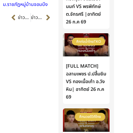
ม.ราชภัฎหมู่บ้านจอมบึง
นนท์ VS พรพิทักษ์
Prev
Next
ต.จักรศรี |อาทิตย์
ข่าวก่อนหน้า
ข่าวต่อไป
26 ก.ค 69
ศึกท่อน้ำไทยTKO
[FULL MATCH]
ฉลามเพชร ป.ปลื้มยิม
VS ทองเนื้อเก้า อ.วัง
หิน| อาทิตย์ 26 ก.ค
69
ศึกมวยดีวิถีไทย