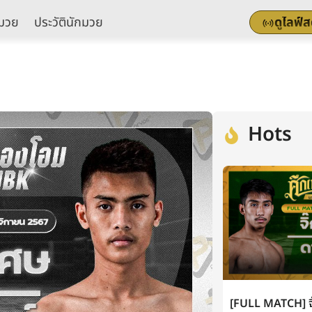
มวย
ประวัตินักมวย
ดูไลฟ์
Hots
[FULL MATCH] จิ๊