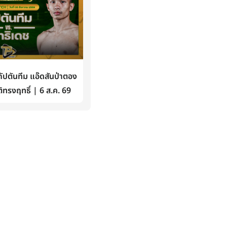
ปตันทีม แอ๊ดสันป่าตอง
ิทรงฤทธิ์ | 6 ส.ค. 69