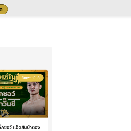
สด
ศึกเพชรยินดี
กซอว์ แอ๊ดสันป่าตอง