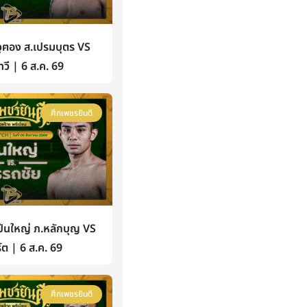
ฅอง ส.เปรมบุตร VS
วี | 6 ส.ค. 69
ศึกเพชรยินดี
นใหญ่ ภ.หลักบุญ VS
์ต | 6 ส.ค. 69
ศึกเพชรยินดี