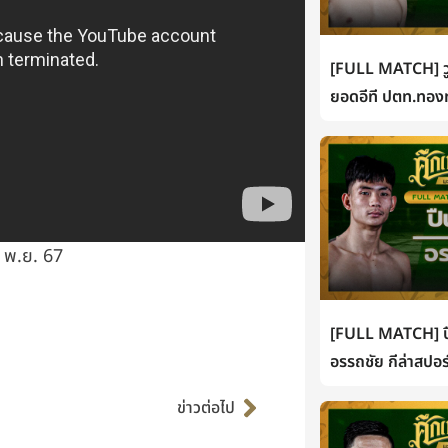
[FULL MATCH] วู
ยอดอีที ปตท.ทองท
6 พ.ย. 67
[FULL MATCH] ปื
อรรถชัย กีล่าสปอร
Next
ข่าวต่อไป