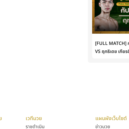
[FULL MATCH] กั
VS ฤทธิเดช เกียรต
ย
เวทีมวย
แผนผังเว็บไซต์
ราชดำเนิน
ข่าวมวย