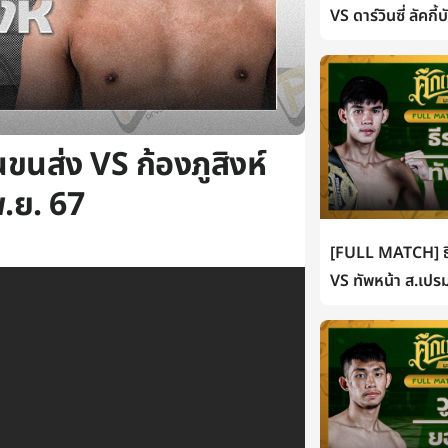
VS ดาร์วินซี่ ลัคกี
นส่ง VS ก้องภูสิงห์
พ.ย. 67
[FULL MATCH] ธี
VS ทัพหน้า ส.เปรม