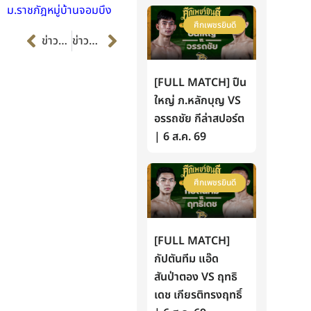
ม.ราชภัฎหมู่บ้านจอมบึง
ศึกเพชรยินดี
Prev
Next
ข่าวก่อนหน้า
ข่าวต่อไป
[FULL MATCH] ปืน
ใหญ่ ภ.หลักบุญ VS
อรรถชัย กีล่าสปอร์ต
| 6 ส.ค. 69
ศึกเพชรยินดี
[FULL MATCH]
กัปตันทีม แอ๊ด
สันป่าตอง VS ฤทธิ
เดช เกียรติทรงฤทธิ์