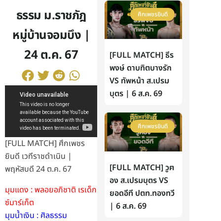
ธรรม ม.ราชภัฎ
ศึกเพชรยินดี
หมู่บ้านจอมบึง |
24 ต.ค. 67
[FULL MATCH] ธีร
พงษ์ ดาบทิตบางรัก
VS ทัพหน้า ส.เปรม
บุตร | 6 ส.ค. 69
ศึกเพชรยินดี
[FULL MATCH] ศึกเพชร
ยินดี เวทีราชดำเนิน |
[FULL MATCH] วูฅ
พฤหัสบดี 24 ต.ค. 67
อง ส.เปรมบุตร VS
มุมแดง : พลอยอภิชาติ เรเด็ก
ยอดอีที ปตท.ทองทวี
ซ์มาร์เก็ต
| 6 ส.ค. 69
มุมน้ำเงิน : ศิลธรรม