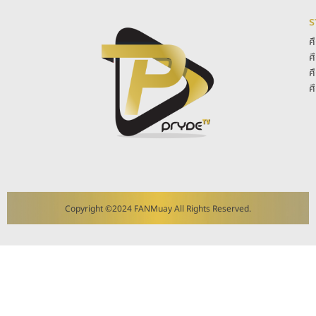
ร
ศ
ศ
ศ
ศ
Copyright ©2024 FANMuay All Rights Reserved.