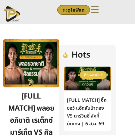
Skip
ดูไลฟ์สด
to
content
Hots
ศึกเพชรยินดี
[FULL
[FULL MATCH] จิ๊ก
MATCH] พลอย
ซอว์ แอ๊ดสันป่าตอง
VS ดาร์วินซี่ ลัคกี้
อภิชาติ เรเด็กซ์
บันเทิง | 6 ส.ค. 69
มาร์เก็ต VS ศิล