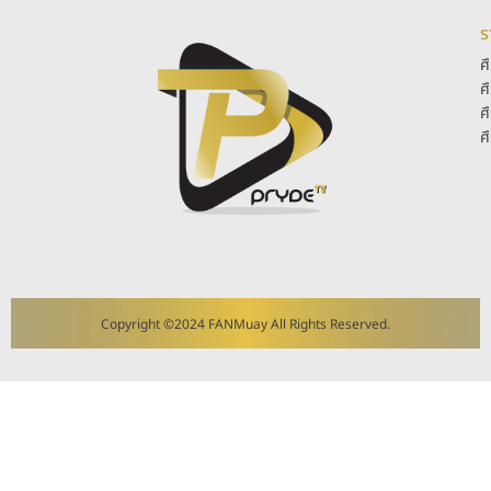
ร
ศ
ศ
ศ
ศ
Copyright ©2024 FANMuay All Rights Reserved.