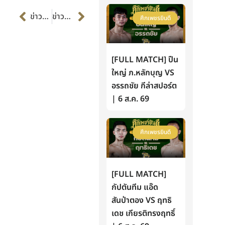
Prev
Next
ข่าวก่อนหน้า
ข่าวต่อไป
ศึกเพชรยินดี
[FULL MATCH] ปืน
ใหญ่ ภ.หลักบุญ VS
อรรถชัย กีล่าสปอร์ต
| 6 ส.ค. 69
ศึกเพชรยินดี
[FULL MATCH]
กัปตันทีม แอ๊ด
สันป่าตอง VS ฤทธิ
เดช เกียรติทรงฤทธิ์