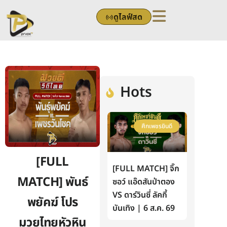
Skip
ดูไลฟ์สด
to
content
Hots
ศึกเพชรยินดี
[FULL
[FULL MATCH] จิ๊ก
MATCH] พันธ์
ซอว์ แอ๊ดสันป่าตอง
VS ดาร์วินซี่ ลัคกี้
พยัคฆ์ โปร
บันเทิง | 6 ส.ค. 69
มวยไทยหัวหิน