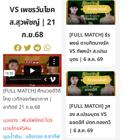
VS เพชรวันโชค
ศึกเพชรยินดี
ส.สุวพัชญ์ | 21
ก.ย.68
[FULL MATCH] ธีร
พงษ์ ดาบทิตบางรัก
VS ทัพหน้า ส.เปรม
บุตร | 6 ส.ค. 69
ศึกเพชรยินดี
[FULL MATCH] ศึกมวยดีวิถี
ไทย เวทีกองทัพอากาศ |
[FULL MATCH] วูฅ
อาทิตย์ 21 ก.ย.68
อง ส.เปรมบุตร VS
มุมแดง : พันธ์พยัคฆ์ โปร
ยอดอีที ปตท.ทองทวี
มวยไทยหัวหิน
| 6 ส.ค. 69
มุมน้ำเงิน : แข้งทอง ส.ซากีฟ