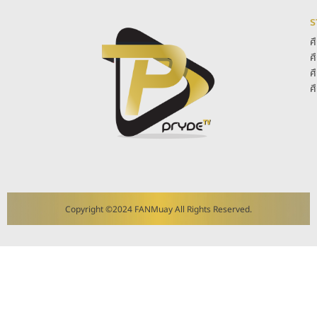
ร
ศ
ศ
ศ
ศ
Copyright ©2024 FANMuay All Rights Reserved.