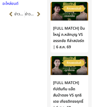
อะไหล่ยนต์
ศึกเพชรยินดี
Prev
Next
ข่าวก่อนหน้า
ข่าวต่อไป
[FULL MATCH] ปืน
ใหญ่ ภ.หลักบุญ VS
อรรถชัย กีล่าสปอร์ต
| 6 ส.ค. 69
ศึกเพชรยินดี
[FULL MATCH]
กัปตันทีม แอ๊ด
สันป่าตอง VS ฤทธิ
เดช เกียรติทรงฤทธิ์