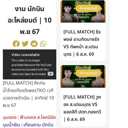
งาม นักบิน
ศึกเพชรยินดี
อะไหล่ยนต์ | 10
พ.ย 67
[FULL MATCH] ธีร
พงษ์ ดาบทิตบางรัก
VS ทัพหน้า ส.เปรม
บุตร | 6 ส.ค. 69
ศึกเพชรยินดี
[FULL MATCH] ศึกท่อ
น้ำไทยเกียรติเพชรTKO เวที
[FULL MATCH] วูฅ
มวยราชดำเนิน | อาทิตย์ 10
อง ส.เปรมบุตร VS
พ.ย 67
ยอดอีที ปตท.ทองทวี
มุมแดง : ฟ้ามงคล ส.โชคมีชัย
| 6 ส.ค. 69
มุมน้ำเงิน : เทียนงาม นักบิน