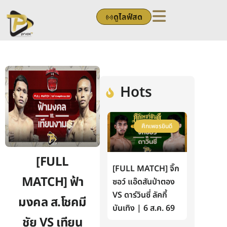
Skip
ดูไลฟ์สด
to
content
Hots
ศึกเพชรยินดี
[FULL
[FULL MATCH] จิ๊ก
MATCH] ฟ้า
ซอว์ แอ๊ดสันป่าตอง
VS ดาร์วินซี่ ลัคกี้
มงคล ส.โชคมี
บันเทิง | 6 ส.ค. 69
ชัย VS เทียน