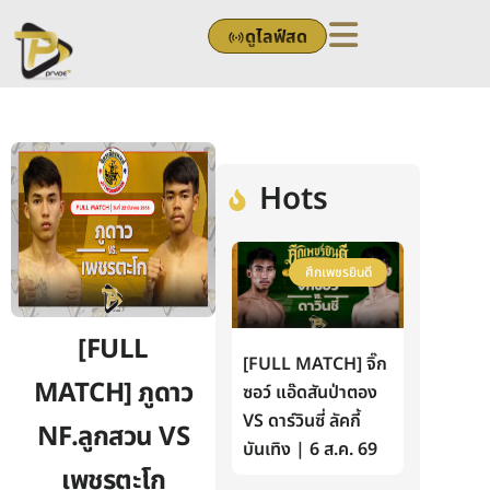
Skip
ดูไลฟ์สด
to
content
Hots
ศึกเพชรยินดี
[FULL
[FULL MATCH] จิ๊ก
MATCH] ภูดาว
ซอว์ แอ๊ดสันป่าตอง
VS ดาร์วินซี่ ลัคกี้
NF.ลูกสวน VS
บันเทิง | 6 ส.ค. 69
เพชรตะโก