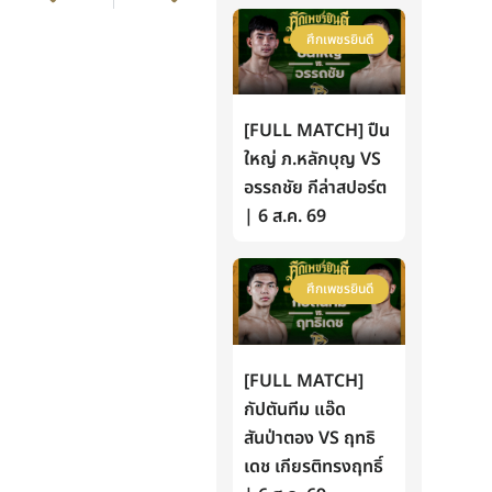
ศึกเพชรยินดี
[FULL MATCH] ปืน
ใหญ่ ภ.หลักบุญ VS
อรรถชัย กีล่าสปอร์ต
| 6 ส.ค. 69
ศึกเพชรยินดี
[FULL MATCH]
กัปตันทีม แอ๊ด
สันป่าตอง VS ฤทธิ
เดช เกียรติทรงฤทธิ์