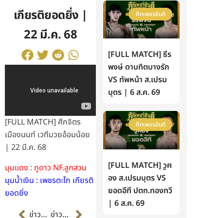
เกียรติยอดยิ่ง |
ศึกเพชรยินดี
22 มี.ค. 68
[FULL MATCH] ธีร
พงษ์ ดาบทิตบางรัก
VS ทัพหน้า ส.เปรม
บุตร | 6 ส.ค. 69
[FULL MATCH] ศึกจิตร
ศึกเพชรยินดี
เมืองนนท์ เวทีมวยอ้อมน้อย
| 22 มี.ค. 68
[FULL MATCH] วูฅ
มุมแดง : ภูดาว NF.ลูกสวน
อง ส.เปรมบุตร VS
มุมน้ำเงิน : เพชรตะโก เกียรติ
ยอดอีที ปตท.ทองทวี
ยอดยิ่ง
| 6 ส.ค. 69
Prev
Next
ข่าวก่อนหน้า
ข่าวต่อไป