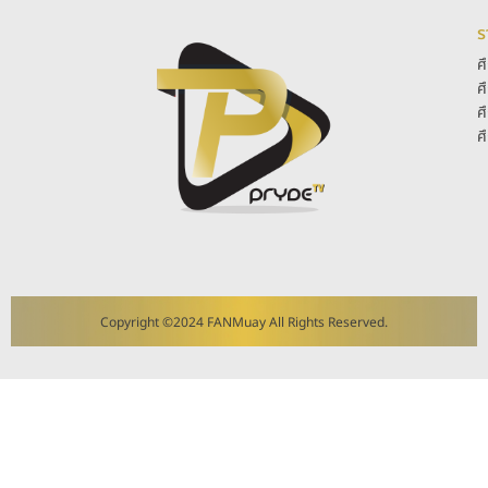
ร
ศ
ศ
ศ
ศ
Copyright ©2024 FANMuay All Rights Reserved.