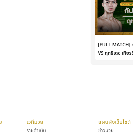
[FULL MATCH] กั
VS ฤทธิเดช เกียรต
ย
เวทีมวย
แผนผังเว็บไซต์
ราชดำเนิน
ข่าวมวย