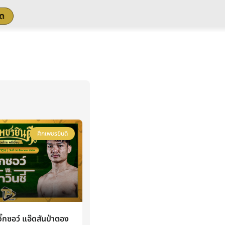
สด
ศึกเพชรยินดี
กซอว์ แอ๊ดสันป่าตอง