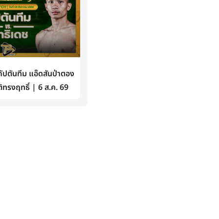
ปตันทีม แอ๊ดสันป่าตอง
ิทรงฤทธิ์ | 6 ส.ค. 69