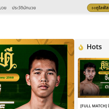
มวย
ประวัตินักมวย
ดูไลฟ์
Hots
[FULL MATCH] จิ๊