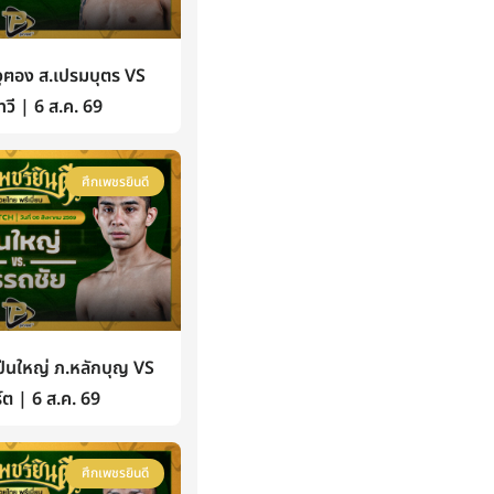
ฅอง ส.เปรมบุตร VS
วี | 6 ส.ค. 69
ศึกเพชรยินดี
นใหญ่ ภ.หลักบุญ VS
์ต | 6 ส.ค. 69
ศึกเพชรยินดี