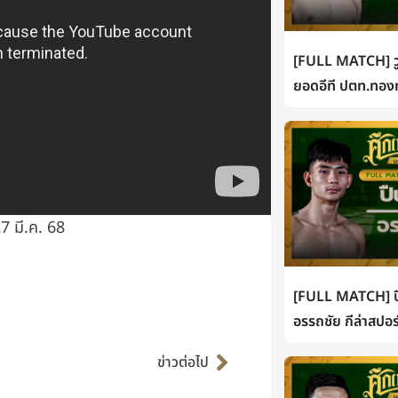
[FULL MATCH] วู
ยอดอีที ปตท.ทองท
7 มี.ค. 68
[FULL MATCH] ปื
อรรถชัย กีล่าสปอร
Next
ข่าวต่อไป