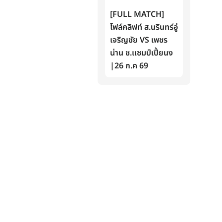
[FULL MATCH]
โฟล์คลิฟท์ ส.นรินทร์อู่
เจริญชัย VS เพชร
น่าน ช.แชมป์เปี้ยนง
|26 ก.ค 69