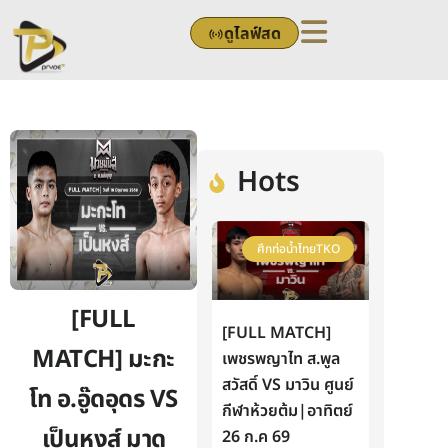
Skip
ดูไลฟ์สด
to
content
Hots
ศึกท่อน้ำไทยTKO
[FULL
[FULL MATCH]
MATCH] มะกะ
เพชรพญาไท ส.พูล
สวัสดิ์ VS มาวิน ศูนย์
โท อ.อู๊ดอุดร VS
กีฬาห้วยต้ม|อาทิตย์
เป็นหงส์ มาด
26 ก.ค 69