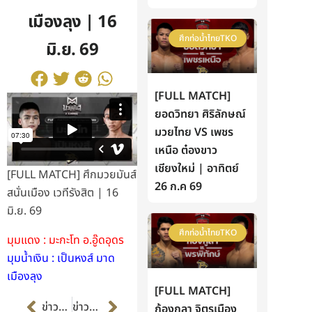
เมืองลุง | 16
ศึกท่อน้ำไทยTKO
มิ.ย. 69
[FULL MATCH]
ยอดวิทยา ศิริลักษณ์
มวยไทย VS เพชร
เหนือ ต๋องขาว
เชียงใหม่ | อาทิตย์
[FULL MATCH] ศึกมวยมันส์
26 ก.ค 69
สนั่นเมือง เวทีรังสิต | 16
มิ.ย. 69
ศึกท่อน้ำไทยTKO
มุมแดง : มะกะโท อ.อู๊ดอุดร
มุมน้ำเงิน : เป็นหงส์ มาด
เมืองลุง
[FULL MATCH]
Prev
Next
ข่าวก่อนหน้า
ข่าวต่อไป
ก้องกุลา จิตรเมือง