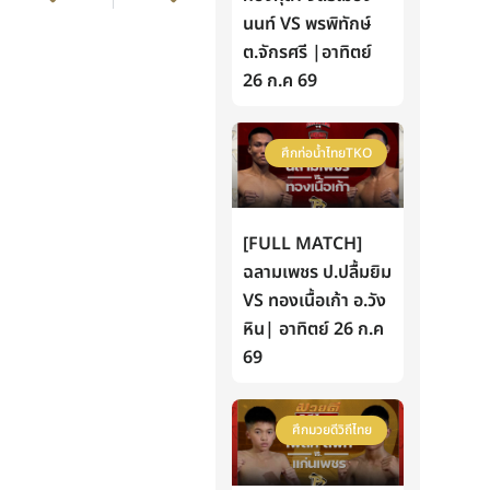
นนท์ VS พรพิทักษ์
ต.จักรศรี |อาทิตย์
26 ก.ค 69
ศึกท่อน้ำไทยTKO
[FULL MATCH]
ฉลามเพชร ป.ปลื้มยิม
VS ทองเนื้อเก้า อ.วัง
หิน| อาทิตย์ 26 ก.ค
69
ศึกมวยดีวิถีไทย