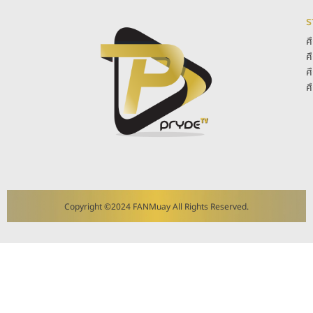
ร
ศ
ศ
ศ
ศ
Copyright ©2024 FANMuay All Rights Reserved.