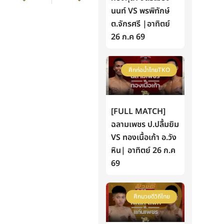
นนท์ VS พรพิทักษ์
ต.จักรศรี |อาทิตย์
26 ก.ค 69
ศึกท่อน้ำไทยTKO
[FULL MATCH]
ฉลามเพชร ป.ปลื้มยิม
VS ทองเนื้อเก้า อ.วัง
หิน| อาทิตย์ 26 ก.ค
69
ศึกมวยดีวิถีไทย