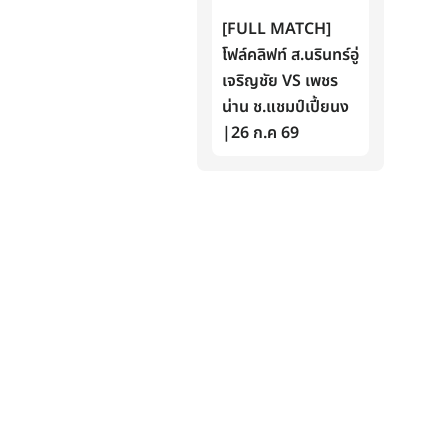
[FULL MATCH]
โฟล์คลิฟท์ ส.นรินทร์อู่
เจริญชัย VS เพชร
น่าน ช.แชมป์เปี้ยนง
|26 ก.ค 69