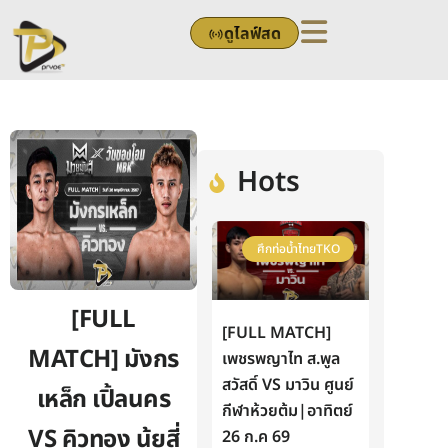
Skip
ดูไลฟ์สด
to
content
Hots
ศึกท่อน้ำไทยTKO
[FULL
[FULL MATCH]
MATCH] มังกร
เพชรพญาไท ส.พูล
สวัสดิ์ VS มาวิน ศูนย์
เหล็ก เปิ้ลนคร
กีฬาห้วยต้ม|อาทิตย์
VS คิวทอง นุ้ยสี่
26 ก.ค 69