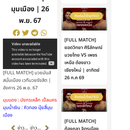
มุมเมือง | 26
ศึกท่อน้ำไทยTKO
พ.ย. 67
[FULL MATCH]
ยอดวิทยา ศิริลักษณ์
มวยไทย VS เพชร
เหนือ ต๋องขาว
เชียงใหม่ | อาทิตย์
[FULL MATCH] มวยมันส์
26 ก.ค 69
สนั่นเมือง เวทีมวยรังสิต |
อังคาร 26 พ.ย. 67
ศึกท่อน้ำไทยTKO
มุมแดง : มังกรเหล็ก เปิ้ลนคร
มุมน้ำเงิน : คิวทอง นุ้ยสี่มุม
เมือง
[FULL MATCH]
Prev
Next
ข่าวก่อนหน้า
ข่าวต่อไป
ก้องกุลา จิตรเมือง