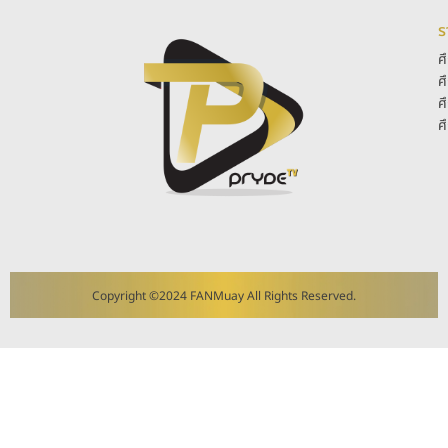
ร
ศ
ศ
ศ
ศ
Copyright ©2024 FANMuay All Rights Reserved.