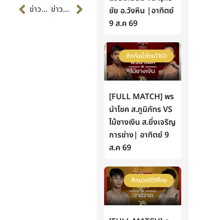
Prev
Next
ข่าวก่อนหน้า
ข่าวต่อไป
ชัย อ.วังหิน |อาทิตย์
9 ส.ค 69
ศึกท่อน้ำไทยTKO
[FULL MATCH] พร
นำโชค ส.ภูมิภัทร VS
ไม้ซางเงิน ส.ยิ่งเจริญ
การช่าง| อาทิตย์ 9
ส.ค 69
ศึกมวยดีวิถีไทย