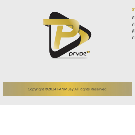
ร
ศ
ศ
ศ
ศ
Copyright ©2024 FANMuay All Rights Reserved.