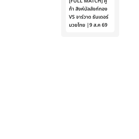
[FULL MATCH] คู
ก้า สิงห์บัลลังก์ทอง
VS จาร์วาด ธันเดอร์
มวยไทย |9 ส.ค 69