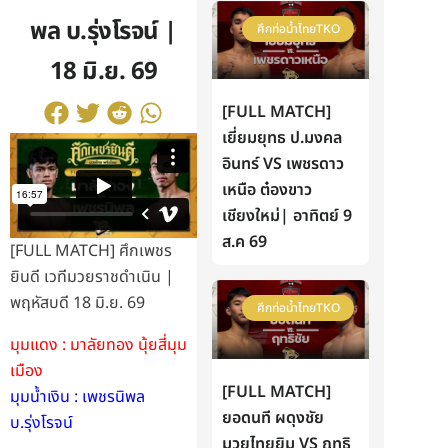
พล บ.รุ่งโรจน์ |
ศึกท่อน้ำไทยTKO
18 มิ.ย. 69
[FULL MATCH]
เยี่ยมยุทธ ป.มงคล
อินทร์ VS เพชรดาว
เหนือ ต๋องขาว
เชียงใหม่| อาทิตย์ 9
ส.ค 69
[FULL MATCH] ศึกเพชร
ยินดี เวทีมวยราชดำเนิน |
พฤหัสบดี 18 มิ.ย. 69
ศึกท่อน้ำไทยTKO
มุมแดง : มาลัยทอง นุ้ยสี่มุม
เมือง
[FULL MATCH]
มุมน้ำเงิน : เพชรนิพล
ยอดนที ผดุงชัย
บ.รุ่งโรจน์
มวยไทยยิม VS ฤทธิ