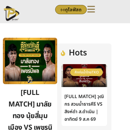
Skip
ดูไลฟ์สด
to
content
Hots
ศึกท่อน้ำไทยTKO
[FULL
[FULL MATCH] วุฒิ
MATCH] มาลัย
กร สวนน้ำธารคีรี VS
สิงห์ดำ ส.ดำเนิน |
ทอง นุ้ยสี่มุม
อาทิตย์ 9 ส.ค 69
เมือง VS เพชรนิ