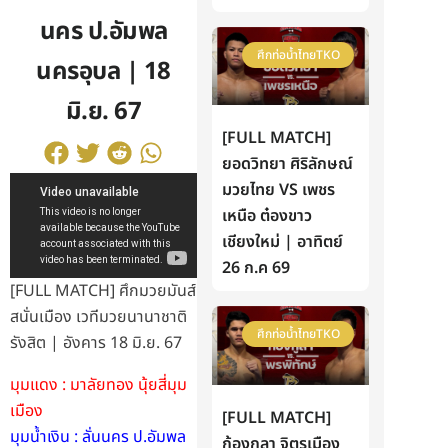
นคร ป.อัมพล
ศึกท่อน้ำไทยTKO
นครอุบล | 18
มิ.ย. 67
[FULL MATCH]
ยอดวิทยา ศิริลักษณ์
มวยไทย VS เพชร
เหนือ ต๋องขาว
เชียงใหม่ | อาทิตย์
26 ก.ค 69
[FULL MATCH] ศึกมวยมันส์
สนั่นเมือง เวทีมวยนานาชาติ
ศึกท่อน้ำไทยTKO
รังสิต | อังคาร 18 มิ.ย. 67
มุมแดง : มาลัยทอง นุ้ยสี่มุม
เมือง
[FULL MATCH]
มุมน้ำเงิน : ลั่นนคร ป.อัมพล
ก้องกุลา จิตรเมือง