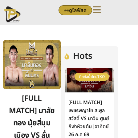
Skip
ดูไลฟ์สด
to
content
Hots
ศึกท่อน้ำไทยTKO
[FULL
[FULL MATCH]
MATCH] มาลัย
เพชรพญาไท ส.พูล
สวัสดิ์ VS มาวิน ศูนย์
ทอง นุ้ยสี่มุม
กีฬาห้วยต้ม|อาทิตย์
เมือง VS ลั่น
26 ก.ค 69