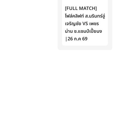
[FULL MATCH]
โฟล์คลิฟท์ ส.นรินทร์อู่
เจริญชัย VS เพชร
น่าน ช.แชมป์เปี้ยนง
|26 ก.ค 69