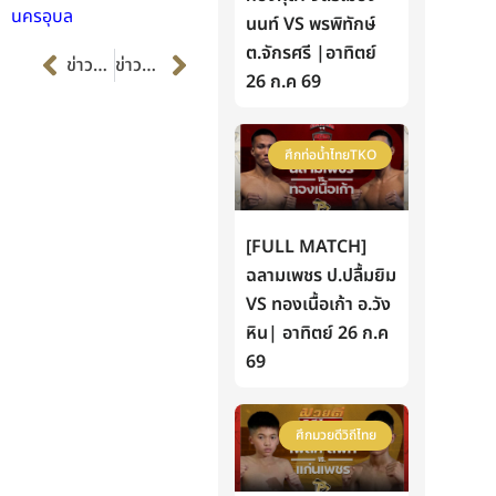
นครอุบล
นนท์ VS พรพิทักษ์
Prev
Next
ต.จักรศรี |อาทิตย์
ข่าวก่อนหน้า
ข่าวต่อไป
26 ก.ค 69
ศึกท่อน้ำไทยTKO
[FULL MATCH]
ฉลามเพชร ป.ปลื้มยิม
VS ทองเนื้อเก้า อ.วัง
หิน| อาทิตย์ 26 ก.ค
69
ศึกมวยดีวิถีไทย