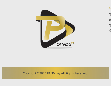
ร
ศ
ศ
ศ
ศ
Copyright ©2024 FANMuay All Rights Reserved.