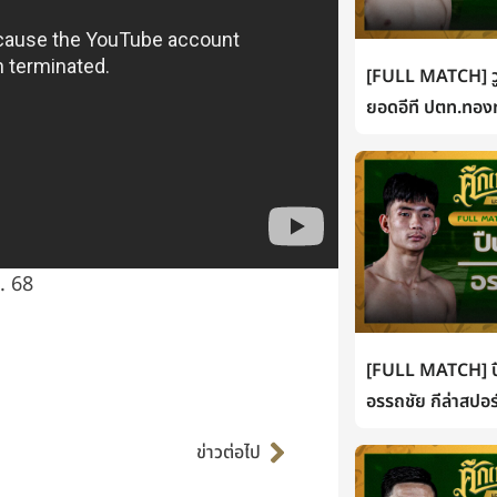
[FULL MATCH] วู
ยอดอีที ปตท.ทองท
. 68
[FULL MATCH] ปื
อรรถชัย กีล่าสปอร
Next
ข่าวต่อไป