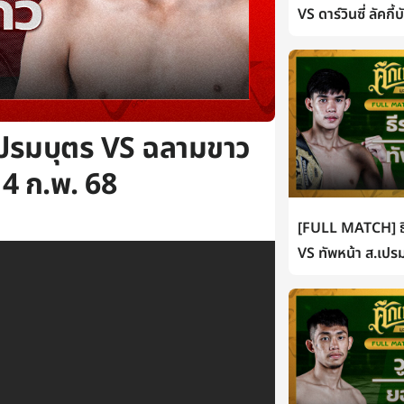
VS ดาร์วินซี่ ลัคกี
ปรมบุตร VS ฉลามขาว
4 ก.พ. 68
[FULL MATCH] ธี
VS ทัพหน้า ส.เปรม