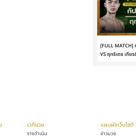
[FULL MATCH] กั
VS ฤทธิเดช เกียรต
ย
เวทีมวย
แผนผังเว็บไซต์
ราชดำเนิน
ข่าวมวย