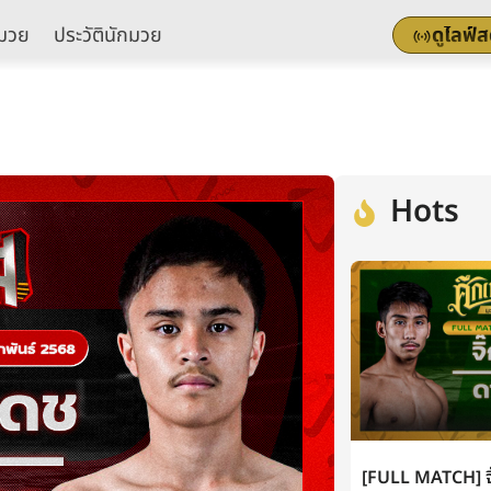
มวย
ประวัตินักมวย
ดูไลฟ์
Hots
[FULL MATCH] จิ๊