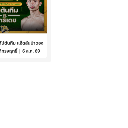
ปตันทีม แอ๊ดสันป่าตอง
ิทรงฤทธิ์ | 6 ส.ค. 69