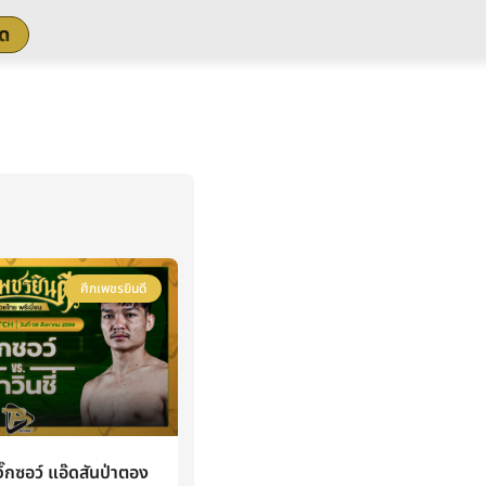
สด
ศึกเพชรยินดี
กซอว์ แอ๊ดสันป่าตอง