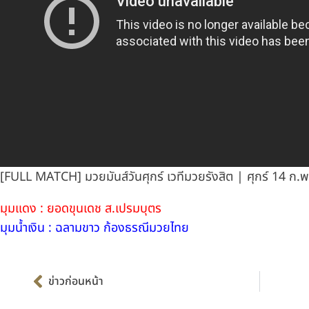
[FULL MATCH] มวยมันส์วันศุกร์ เวทีมวยรังสิต | ศุกร์ 14 ก.พ
มุมแดง : ยอดขุนเดช ส.เปรมบุตร
มุมน้ำเงิน : ฉลามขาว ก้องธรณีมวยไทย
Prev
ข่าวก่อนหน้า