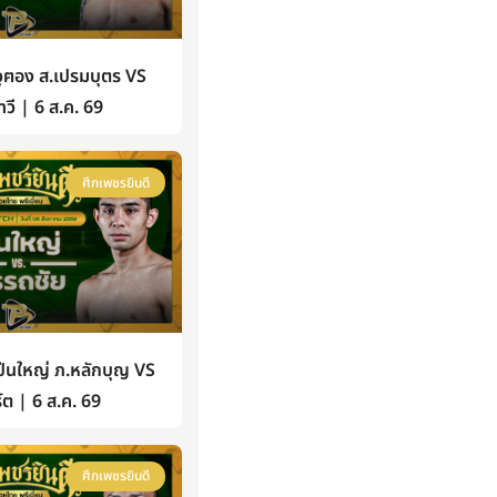
ฅอง ส.เปรมบุตร VS
วี | 6 ส.ค. 69
ศึกเพชรยินดี
นใหญ่ ภ.หลักบุญ VS
์ต | 6 ส.ค. 69
ศึกเพชรยินดี