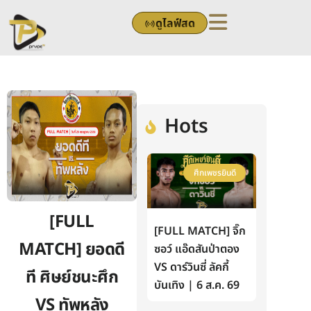
Skip
ดูไลฟ์สด
to
content
Hots
ศึกเพชรยินดี
[FULL
[FULL MATCH] จิ๊ก
MATCH] ยอดดี
ซอว์ แอ๊ดสันป่าตอง
VS ดาร์วินซี่ ลัคกี้
ที ศิษย์ชนะศึก
บันเทิง | 6 ส.ค. 69
VS ทัพหลัง