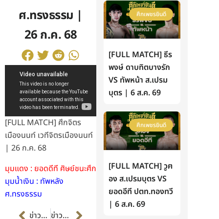
ศ.ทรงธรรม |
ศึกเพชรยินดี
26 ก.ค. 68
[FULL MATCH] ธีร
พงษ์ ดาบทิตบางรัก
VS ทัพหน้า ส.เปรม
บุตร | 6 ส.ค. 69
[FULL MATCH] ศึกจิตร
ศึกเพชรยินดี
เมืองนนท์ เวทีจิตรเมืองนนท์
| 26 ก.ค. 68
[FULL MATCH] วูฅ
มุมแดง : ยอดดีที ศิษย์ชนะศึก
อง ส.เปรมบุตร VS
มุมน้ำเงิน : ทัพหลัง
ยอดอีที ปตท.ทองทวี
ศ.ทรงธรรม
| 6 ส.ค. 69
Prev
Next
ข่าวก่อนหน้า
ข่าวต่อไป