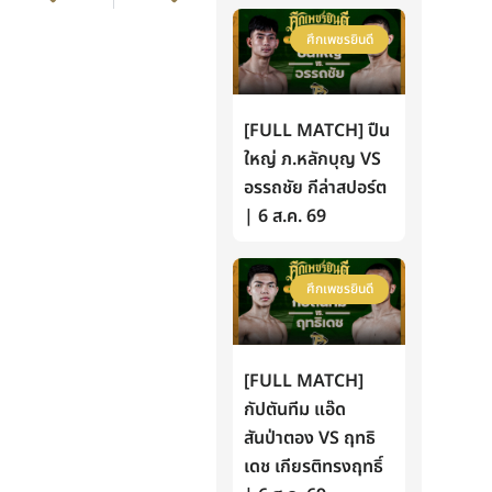
ศึกเพชรยินดี
[FULL MATCH] ปืน
ใหญ่ ภ.หลักบุญ VS
อรรถชัย กีล่าสปอร์ต
| 6 ส.ค. 69
ศึกเพชรยินดี
[FULL MATCH]
กัปตันทีม แอ๊ด
สันป่าตอง VS ฤทธิ
เดช เกียรติทรงฤทธิ์