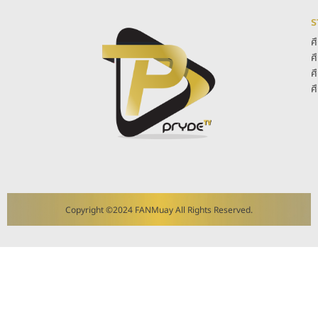
ร
ศ
ศ
ศ
ศ
Copyright ©2024 FANMuay All Rights Reserved.