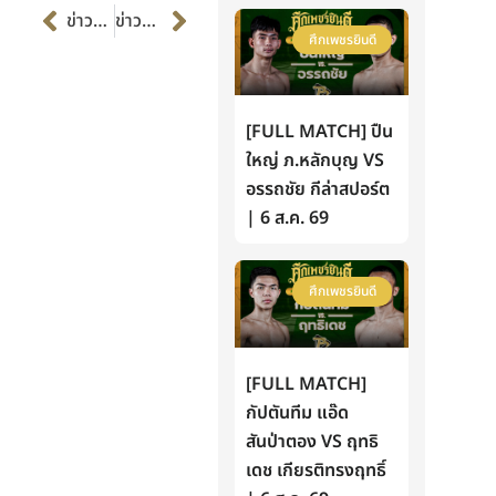
Prev
Next
ข่าวก่อนหน้า
ข่าวต่อไป
ศึกเพชรยินดี
[FULL MATCH] ปืน
ใหญ่ ภ.หลักบุญ VS
อรรถชัย กีล่าสปอร์ต
| 6 ส.ค. 69
ศึกเพชรยินดี
[FULL MATCH]
กัปตันทีม แอ๊ด
สันป่าตอง VS ฤทธิ
เดช เกียรติทรงฤทธิ์