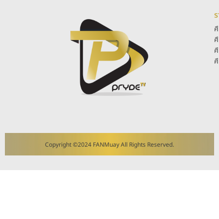
ร
ศ
ศ
ศ
ศ
Copyright ©2024 FANMuay All Rights Reserved.