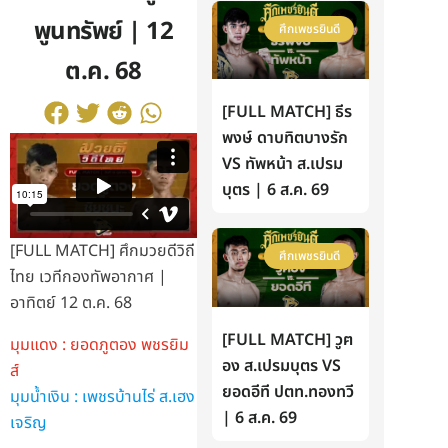
พูนทรัพย์ | 12
ศึกเพชรยินดี
ต.ค. 68
[FULL MATCH] ธีร
พงษ์ ดาบทิตบางรัก
VS ทัพหน้า ส.เปรม
บุตร | 6 ส.ค. 69
[FULL MATCH] ศึกมวยดีวิถี
ศึกเพชรยินดี
ไทย เวทีกองทัพอากาศ |
อาทิตย์ 12 ต.ค. 68
[FULL MATCH] วูฅ
มุมแดง : ยอดภูตอง พชรยิม
อง ส.เปรมบุตร VS
ส์
ยอดอีที ปตท.ทองทวี
มุมน้ำเงิน : เพชรบ้านไร่ ส.เฮง
| 6 ส.ค. 69
เจริญ