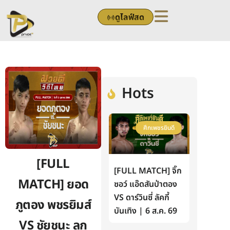
Skip
ดูไลฟ์สด
to
content
Hots
ศึกเพชรยินดี
[FULL
[FULL MATCH] จิ๊ก
MATCH] ยอด
ซอว์ แอ๊ดสันป่าตอง
VS ดาร์วินซี่ ลัคกี้
ภูตอง พชรยิมส์
บันเทิง | 6 ส.ค. 69
VS ชัยชนะ ลูก