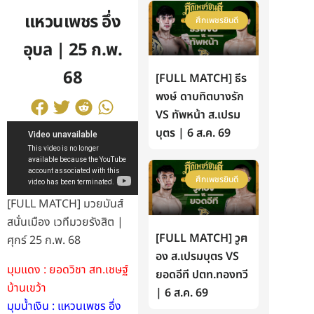
แหวนเพชร อึ่ง
ศึกเพชรยินดี
อุบล | 25 ก.พ.
68
[FULL MATCH] ธีร
พงษ์ ดาบทิตบางรัก
VS ทัพหน้า ส.เปรม
บุตร | 6 ส.ค. 69
ศึกเพชรยินดี
[FULL MATCH] มวยมันส์
สนั่นเมือง เวทีมวยรังสิต |
[FULL MATCH] วูฅ
ศุกร์ 25 ก.พ. 68
อง ส.เปรมบุตร VS
มุมแดง : ยอดวิชา สท.เชษฐ์
ยอดอีที ปตท.ทองทวี
บ้านเขว้า
| 6 ส.ค. 69
มุมน้ำเงิน : แหวนเพชร อึ่ง