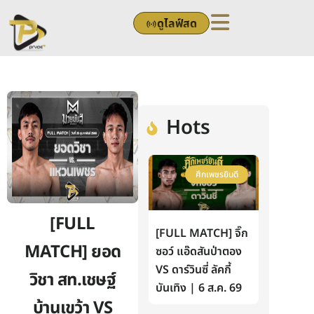
Skip
ดูไลฟ์สด
to
content
Hots
ศึกเพชรยินดี
[FULL
[FULL MATCH] จิ๊ก
MATCH] ยอด
ซอว์ แอ๊ดสันป่าตอง
VS ดาร์วินซี่ ลัคกี้
วิชา สท.เชษฐ์
บันเทิง | 6 ส.ค. 69
บ้านเขว้า VS