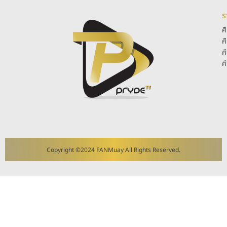
ร
ศ
ศ
ศ
ศ
Copyright ©2024 FANMuay All Rights Reserved.