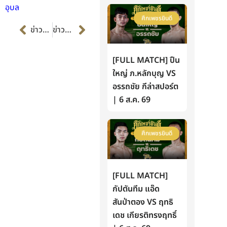
อุบล
ศึกเพชรยินดี
Prev
Next
ข่าวก่อนหน้า
ข่าวต่อไป
[FULL MATCH] ปืน
ใหญ่ ภ.หลักบุญ VS
อรรถชัย กีล่าสปอร์ต
| 6 ส.ค. 69
ศึกเพชรยินดี
[FULL MATCH]
กัปตันทีม แอ๊ด
สันป่าตอง VS ฤทธิ
เดช เกียรติทรงฤทธิ์